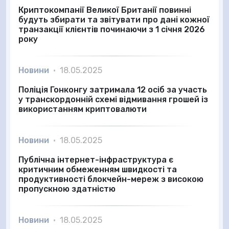
Криптокомпанії Великої Британії повинні
будуть збирати та звітувати про дані кожної
транзакції клієнтів починаючи з 1 січня 2026
року
Новини
•
18.05.2025
Поліція Гонконгу затримала 12 осіб за участь
у транскордонній схемі відмивання грошей із
використанням криптовалюти
Новини
•
18.05.2025
Публічна інтернет-інфраструктура є
критичним обмеженням швидкості та
продуктивності блокчейн-мереж з високою
пропускною здатністю
Новини
•
18.05.2025