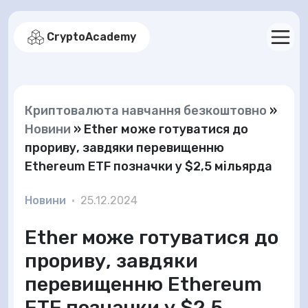
CryptoAcademy
Криптовалюта навчання безкоштовно
»
Новини
»
Ether може готуватися до
прориву, завдяки перевищенню
Ethereum ETF позначки у $2,5 мільярда
Новини
•
25.12.2024
Ether може готуватися до
прориву, завдяки
перевищенню Ethereum
ETF позначки у $2,5