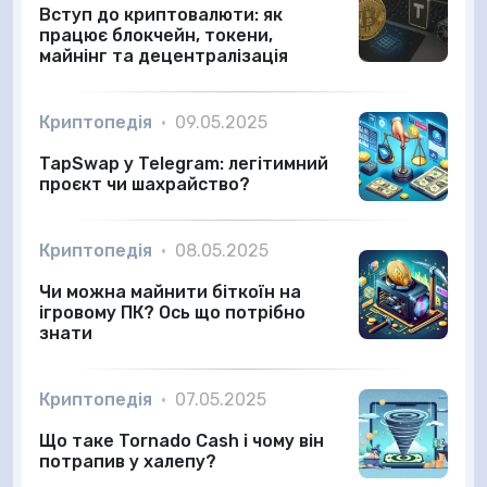
Вступ до криптовалюти: як
працює блокчейн, токени,
майнінг та децентралізація
Криптопедія
•
09.05.2025
TapSwap у Telegram: легітимний
проєкт чи шахрайство?
Криптопедія
•
08.05.2025
Чи можна майнити біткоїн на
ігровому ПК? Ось що потрібно
знати
Криптопедія
•
07.05.2025
Що таке Tornado Cash і чому він
потрапив у халепу?