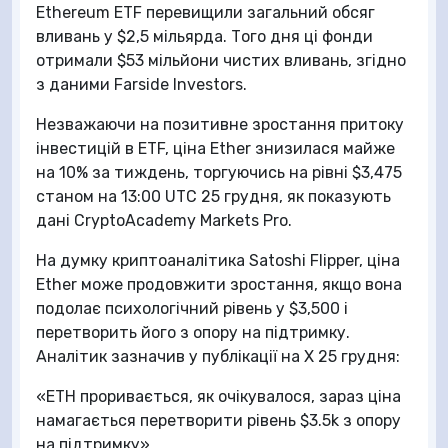
Ethereum ETF перевищили загальний обсяг
вливань у $2,5 мільярда. Того дня ці фонди
отримали $53 мільйони чистих вливань, згідно
з даними Farside Investors.
Незважаючи на позитивне зростання притоку
інвестицій в ETF, ціна Ether знизилася майже
на 10% за тиждень, торгуючись на рівні $3,475
станом на 13:00 UTC 25 грудня, як показують
дані CryptoAcademy Markets Pro.
На думку криптоаналітика Satoshi Flipper, ціна
Ether може продовжити зростання, якщо вона
подолає психологічний рівень у $3,500 і
перетворить його з опору на підтримку.
Аналітик зазначив у публікації на X 25 грудня:
«ETH проривається, як очікувалося, зараз ціна
намагається перетворити рівень $3.5k з опору
на підтримку».