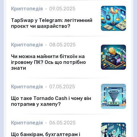
Криптопедія
•
09.05.2025
TapSwap у Telegram: легітимний
проєкт чи шахрайство?
Криптопедія
•
08.05.2025
Чи можна майнити біткоїн на
ігровому ПК? Ось що потрібно
знати
Криптопедія
•
07.05.2025
Що таке Tornado Cash і чому він
потрапив у халепу?
Криптопедія
•
06.05.2025
Що банкірам, бухгалтерам і