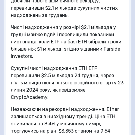
досягли нового щомісячного рекорду,
перевищивши $2.1 мільярда сукупних чистих
надходжень за грудень.
Чисті надходження у розмірі $2.1 мільярда у
грудні майже вдвічі перевищили показники
листопада, коли ETF на базі ETH зібрали трохи
більше ніж $1 мільярд, згідно з даними Farside
Investors.
Сукупні чисті надходження ETH ETF
перевищили $2.5 мільярда 24 грудня, через
п’ять місяців після їхнього офіційного старту 23
липня 2024 року, як повідомляє
CryptoAcademy.
Незважаючи на рекордні надходження, Ether
залишається в низхідному тренді. Ціна ETH
знизилася на 8.4% у місячному вимірі,
торгуючись на рівні $3,353 станом на 9:54