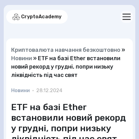
CryptoAcademy
Криптовалюта навчання безкоштовно
»
Новини
»
ETF на базі Ether встановили
новий рекорд у грудні, попри низьку
ліквідність під час свят
Новини
•
28.12.2024
ETF на базі Ether
встановили новий рекорд
у грудні, попри низьку
ліквідність під час свят