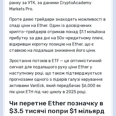
ранку за УТК, за даними CryptoAcademy
Markets Pro.
Проте деякі трейдери знаходять можливості в
спаді ціни на Ether. Один із досвідчених
крипто-трейдерів отримав понад $1.1 мільйона
прибутку за два дні на 50x-кредитному плечі,
відкривши коротку позицію на Ether, що є
ставкою на подальше зниження його ціни.
Зростання потоків в ETF — це оптимістичний
сигнал для подальшого руху ціни Ether у
наступному році, що також підтверджується
прогнозами одного з лідерів галузі керування
активами VanEck, який передбачає $6,000 як
пік ціни ETH під час циклу в 2025 році.
Чи перетне Ether позначку в
$3.5 тисячі попри $1 мільярд