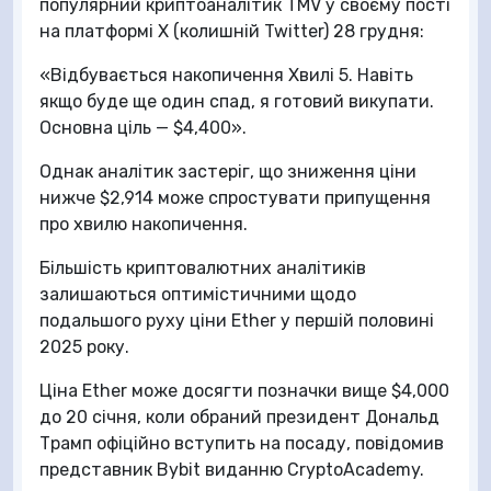
популярний криптоаналітик TMV у своєму пості
на платформі X (колишній Twitter) 28 грудня:
«Відбувається накопичення Хвилі 5. Навіть
якщо буде ще один спад, я готовий викупати.
Основна ціль — $4,400».
Однак аналітик застеріг, що зниження ціни
нижче $2,914 може спростувати припущення
про хвилю накопичення.
Більшість криптовалютних аналітиків
залишаються оптимістичними щодо
подальшого руху ціни Ether у першій половині
2025 року.
Ціна Ether може досягти позначки вище $4,000
до 20 січня, коли обраний президент Дональд
Трамп офіційно вступить на посаду, повідомив
представник Bybit виданню CryptoAcademy.