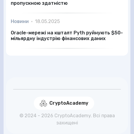
пропускною здатністю
Новини
•
18.05.2025
Oracle-мережі на кшталт Pyth руйнують $50-
мільярдну індустрію фінансових даних
CryptoAcademy
© 2024 - 2026 CryptoAcademy. Всі права
захищені