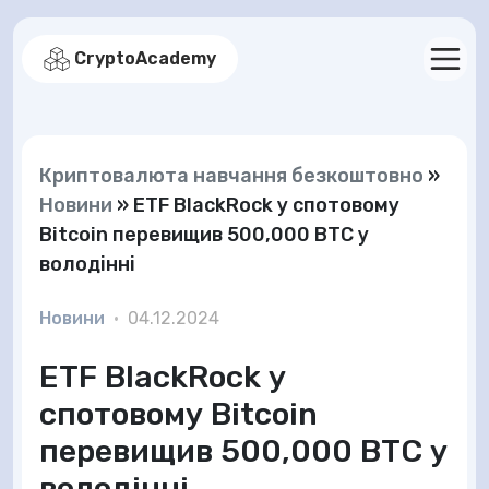
CryptoAcademy
Криптовалюта навчання безкоштовно
»
Новини
»
ETF BlackRock у спотовому
Bitcoin перевищив 500,000 BTC у
володінні
Новини
•
04.12.2024
ETF BlackRock у
спотовому Bitcoin
перевищив 500,000 BTC у
володінні