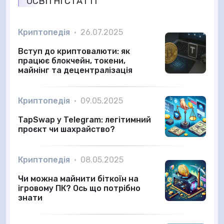
ОСВІТНІ СТАТТІ
Криптопедія
•
26.07.2025
Вступ до криптовалюти: як
працює блокчейн, токени,
майнінг та децентралізація
Криптопедія
•
09.05.2025
TapSwap у Telegram: легітимний
проєкт чи шахрайство?
Криптопедія
•
08.05.2025
Чи можна майнити біткоїн на
ігровому ПК? Ось що потрібно
знати