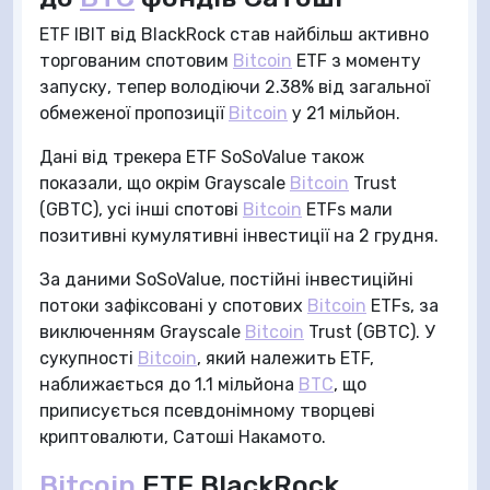
ETF IBIT від BlackRock став найбільш активно
торгованим спотовим
Bitcoin
ETF з моменту
запуску, тепер володіючи 2.38% від загальної
обмеженої пропозиції
Bitcoin
у 21 мільйон.
Дані від трекера ETF SoSoValue також
показали, що окрім Grayscale
Bitcoin
Trust
(GBTC), усі інші спотові
Bitcoin
ETFs мали
позитивні кумулятивні інвестиції на 2 грудня.
За даними SoSoValue, постійні інвестиційні
потоки зафіксовані у спотових
Bitcoin
ETFs, за
виключенням Grayscale
Bitcoin
Trust (GBTC). У
сукупності
Bitcoin
, який належить ETF,
наближається до 1.1 мільйона
BTC
, що
приписується псевдонімному творцеві
криптовалюти, Сатоші Накамото.
Bitcoin
ETF BlackRock