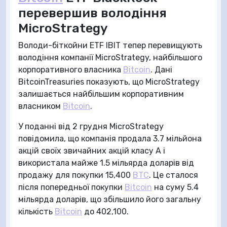
перевершив володіння
MicroStrategy
Володи-біткойни ETF IBIT тепер перевищують
володіння компанії MicroStrategy, найбільшого
корпоративного власника
Bitcoin
. Дані
BitcoinTreasuries показують, що MicroStrategy
залишається найбільшим корпоративним
власником
Bitcoin
.
У поданні від 2 грудня MicroStrategy
повідомила, що компанія продала 3.7 мільйона
акцій своїх звичайних акцій класу A і
використала майже 1.5 мільярда доларів від
продажу для покупки 15,400
BTC
. Це сталося
після попередньої покупки
Bitcoin
на суму 5.4
мільярда доларів, що збільшило його загальну
кількість
Bitcoin
до 402,100.