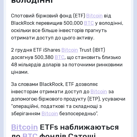
Спотовий біржовий фонд (ETF)
Bitcoin
від
BlackRock перевищив 500,000
BTC
у володінні,
оскільки все більше інвесторів прагнуть
отримати доступ до цього активу.
2 грудня ETF iShares
Bitcoin
Trust (IBIT)
досягнув 500,380
BTC
, що становить близько
48 мільярдів доларів за поточними ринковими
цінами.
За словами BlackRock, ETF дозволяє
інвесторам отримати доступ до
Bitcoin
за
допомогою біржового продукту (ETP), усуваючи
“операційні, податкові та складнощі з
зберіганням
Bitcoin
безпосередньо”.
Bitcoin
ETFs наближаються
до
BTC
фондів Сатоші