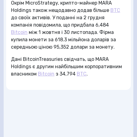
Окрім MicroStrategy, крипто-майнер MARA
Holdings також нещодавно додав більше
BTC
до своїх активів. У поданні на 2 грудня
компанія повідомила, що придбала 6,484
Bitcoin
між 1 жовтня і 30 листопада. Фірма
купила монети за 618.3 мільйона доларів за
середньою ціною 95,352 долари за монету.
Дані BitcoinTreasuries свідчать, що MARA
Holdings є другим найбільшим корпоративним
власником
Bitcoin
з 34,794
BTC
.