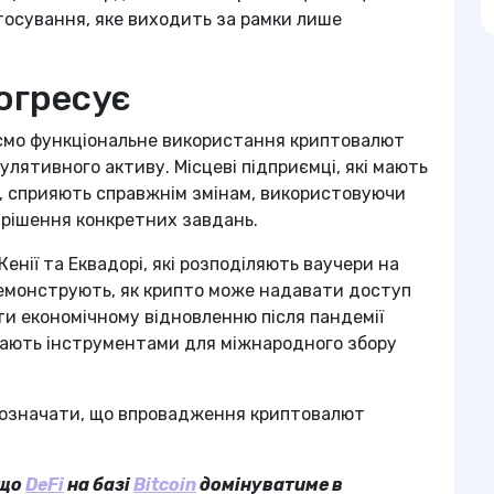
тосування, яке виходить за рамки лише
огресує
гаємо функціональне використання криптовалют
улятивного активу. Місцеві підприємці, які мають
, сприяють справжнім змінам, використовуючи
вирішення конкретних завдань.
 Кенії та Еквадорі, які розподіляють ваучери на
демонструють, як крипто може надавати доступ
яти економічному відновленню після пандемії
стають інструментами для міжнародного збору
 означати, що впровадження криптовалют
 що
DeFi
на базі
Bitcoin
домінуватиме в