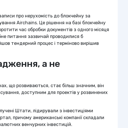
записи про нерухомість до блокчейну за
вання Airchains. Це рішення на базі блокчейну
коротити час обробки документів з одного місяця
дібне питання зазвичай проводилися б
ойшов тендерний процес і терміново вирішив
дження, а не
нах, що розвиваються, стає більш значним, він
нсування, доступним для проектів у розвинених
олучені Штати, лідирували з інвестиціями
артал, причому американські компанії складали
валютних венчурних інвестицій.