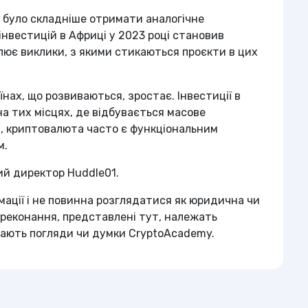
, було складніше отримати аналогічне
інвестицій в Африці у 2023 році становив
еслює виклики, з якими стикаються проєкти в цих
нах, що розвиваються, зростає. Інвестиції в
а тих місцях, де відбувається масове
я, криптовалюта часто є функціональним
м.
ий директор Huddle01.
мації і не повинна розглядатися як юридична чи
ереконання, представлені тут, належать
жають погляди чи думки CryptoAcademy.