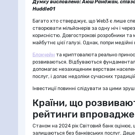
Думку висловлено: Аюш Ранджан, співза
Huddle01
Багато хто стверджує, що Web3 є лише сп
створювати мільйонерів за одну ніч і чер
корисністю. Довгострокові розробники та 
майбутнє цієї галузі. Однак, попри медійні 
Блокчейн
та криптовалюта реально принося
розвиваються. Відбуваються фундаментальн
допомагає незахищеним верствам населенн
послуг, і долає недоліки сучасних традиці
Інвестиції повинні слідувати за цими зру
Країни, що розвиваю
рейтинги впровадже
Станом на 2024 рік Світовий банк оцінює, щ
залишаються без банківських послуг. Деце