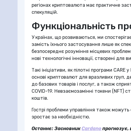
регіонах криптовалюта має практичне зас
спекуляцій.
Функціональність пр
У країнах, що розвиваються, ми спостері
замість їхнього застосування лише як спек
безпосереднє розуміння місцевих проблем
нові технологічні інновації, створені для 
Такі ініціативи, як пілотні програми CARE у
основі криптовалют для вразливих груп, 
до базових товарів і послуг, а також спри
COVID-19. Невзаємозамінні токени (NFT) 
коштів.
Гострі проблеми управління також можуть
зростає за необхідністю.
Останнє:
Засновник
Cardano
прогнозує,