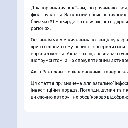
Для порівняння, країнам, що розвиваються
фінансування. Загальний обсяг венчурних 
близько $1 мільярда на весь рік, що підкр
регіонах.
Останнім часом визнання потенціалу у краї
криптоекосистему повинні зосередитися н
впровадження. У країнах, що розвиваютьс
інструментом, а не спекулятивним активо
Аюш Ранджан – співзасновник і генеральн
Ця стаття призначена для загальної інфор
інвестиційна порада. Погляди, думки та п
виключно автору і не обов’язково відобра