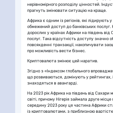
нерівномірного розподілу цінностей. Індус
прагнуть змінювати ситуацію на краще.
Африка є одним із регіонів, які лідирують
обмежений доступ до банківських послуг. Н
дорослих у країнах Африки на південь від
послуг. Така відсутність доступу значно
повсякденні транзакції, накопичувати за
про можливість вести бізнес.
Криптовалюта змінює цей наратив.
Згідно з «Індексом глобального впроваджен
що розвиваються, домінують у рейтингах, і 
знаходяться в авангарді.
На 2023 рік Африка на південь від Сахар
світі, причому Нігерія займала друге місце
середину 2023 року ця частина Африки ста
із криптовалютами, з приблизною вартістю 