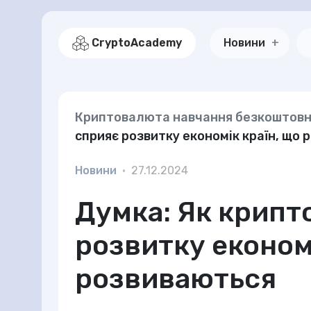
CryptoAcademy
Новини
Криптовалюта навчання безкоштов
сприяє розвитку економік країн, що
Новини
•
27.12.2024
Думка: Як крипт
розвитку економі
розвиваються