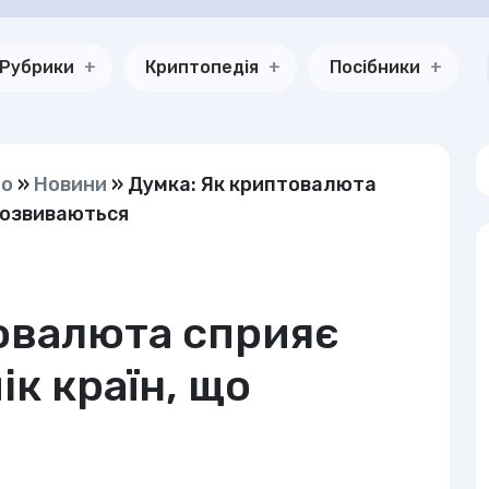
Рубрики
Криптопедія
Посібники
но
»
Новини
»
Думка: Як криптовалюта
 розвиваються
овалюта сприяє
к країн, що