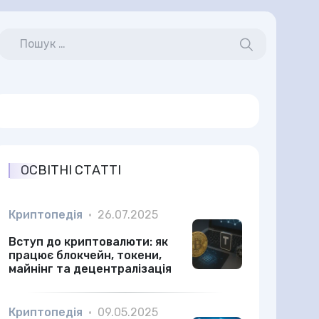
ОСВІТНІ СТАТТІ
Криптопедія
•
26.07.2025
Вступ до криптовалюти: як
працює блокчейн, токени,
майнінг та децентралізація
Криптопедія
•
09.05.2025