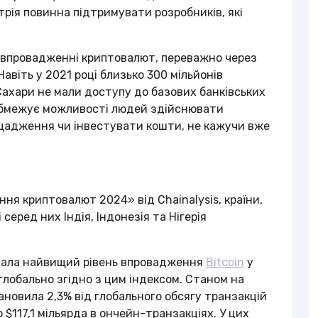
трія повинна підтримувати розробників, які
 у впровадженні криптовалют, переважно через
авіть у 2021 році близько 300 мільйонів
 Сахари не мали доступу до базових банківських
 обмежує можливості людей здійснювати
ощадження чи інвестувати кошти, не кажучи вже
ня криптовалют 2024» від Chainalysis, країни,
серед них Індія, Індонезія та Нігерія
и мала найвищий рівень впровадження
Bitcoin
у
 глобально згідно з цим індексом. Станом на
новила 2,3% від глобального обсягу транзакцій
$117,1 мільярда в ончейн-транзакціях. У цих