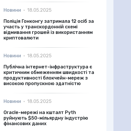
Новини
•
18.05.2025
Поліція Гонконгу затримала 12 осіб за
участь у транскордонній схемі
відмивання грошей із використанням
криптовалюти
Новини
•
18.05.2025
Публічна інтернет-інфраструктура є
критичним обмеженням швидкості та
продуктивності блокчейн-мереж з
високою пропускною здатністю
Новини
•
18.05.2025
Oracle-мережі на кшталт Pyth
руйнують $50-мільярдну індустрію
фінансових даних