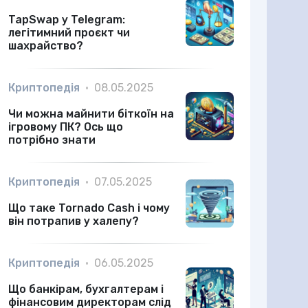
TapSwap у Telegram:
легітимний проєкт чи
шахрайство?
Криптопедія
•
08.05.2025
Чи можна майнити біткоїн на
ігровому ПК? Ось що
потрібно знати
Криптопедія
•
07.05.2025
Що таке Tornado Cash і чому
він потрапив у халепу?
Криптопедія
•
06.05.2025
Що банкірам, бухгалтерам і
фінансовим директорам слід