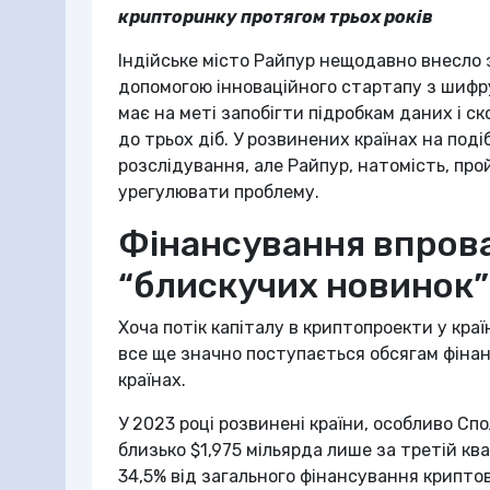
крипторинку протягом трьох років
Індійське місто Райпур нещодавно внесло 
допомогою інноваційного стартапу з шифру
має на меті запобігти підробкам даних і с
до трьох діб. У розвинених країнах на по
розслідування, але Райпур, натомість, пр
урегулювати проблему.
Фінансування впрова
“блискучих новинок”
Хоча потік капіталу в криптопроекти у краї
все ще значно поступається обсягам фіна
країнах.
У 2023 році розвинені країни, особливо Сп
близько $1,975 мільярда лише за третій кв
34,5% від загального фінансування крипто