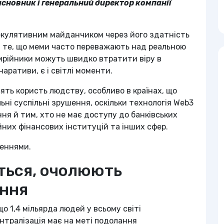
сновник і генеральний директор компанії
екулятивним майданчиком через його здатність
ез те, що меми часто переважають над реальною
мрійники можуть швидко втратити віру в
наративи, є і світлі моменти.
ть користь людству, особливо в країнах, що
і суспільні зрушення, оскільки технологія Web3
я й тим, хто не має доступу до банківських
йних фінансових інституцій та інших сфер.
шеннями.
ться, очолюють
ння
о 1,4 мільярда людей у всьому світі
нтралізація має на меті подолання