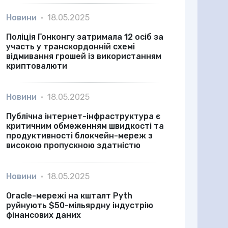
Новини
•
18.05.2025
Поліція Гонконгу затримала 12 осіб за
участь у транскордонній схемі
відмивання грошей із використанням
криптовалюти
Новини
•
18.05.2025
Публічна інтернет-інфраструктура є
критичним обмеженням швидкості та
продуктивності блокчейн-мереж з
високою пропускною здатністю
Новини
•
18.05.2025
Oracle-мережі на кшталт Pyth
руйнують $50-мільярдну індустрію
фінансових даних