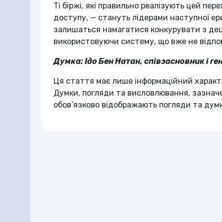
Ті біржі, які правильно реалізують цей пер
доступу, — стануть лідерами наступної ери
залишаться намагатися конкурувати з де
використовуючи систему, що вже не відпов
Думка: Ідо Бен Натан, співзасновник і ге
Ця стаття має лише інформаційний характ
Думки, погляди та висловлювання, зазначе
обов’язково відображають погляди та дум