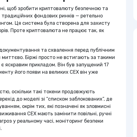
ені, щоб зробити криптовалюту безпечною та
д традиційних фондових ринків — ретельно
ингом. Ця система була створена для захисту
рів. Проте криптовалюта не працює так, як
ів документування та схвалення перед публічним
 миттєво. Біржі просто не встигають за такими
є яскравим прикладом. Він був запущений 17
оменту його появи на великих CEX він уже
стю, оскільки такі токени продовжують
ерехід до моделі зі “списком заблокованих”, де
уванням, окрім тих, які позначені як зловмисні
 виживання CEX мають замінити повільні, ручні
гроз у реальному часі, моніторинг безпеки
.