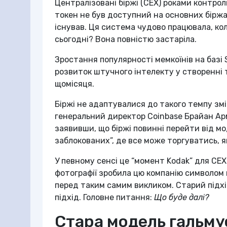
Централізовані біржі (CEX) роками контро
токен не був доступний на основних біржах
існував. Ця система чудово працювала, ко
сьогодні? Вона повністю застаріла.
Зростання популярності мемкоїнів на базі 
розвиток штучного інтелекту у створенні т
щомісяця.
Біржі не адаптувалися до такого темпу зм
генеральний директор Coinbase Брайан Ар
заявивши, що біржі повинні перейти від мо
заблокованих”, де все може торгуватись, я
У певному сенсі це “момент Kodak” для CE
фотографії зробила цю компанію символом п
перед таким самим викликом. Старий підхід
підхід. Головне питання:
Що буде далі?
Стара модель гальму