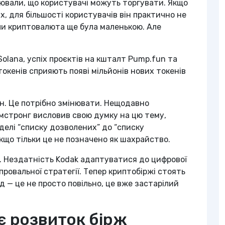
лювали, що користувачі можуть торгувати. Якщо
, для більшості користувачів він практично не
ли криптовалюта ще була маленькою. Але
Solana, успіх проєктів на кшталт Pump.fun та
окенів сприяють появі мільйонів нових токенів
ін. Це потрібно змінювати. Нещодавно
мстронг висловив свою думку на цю тему,
делі “списку дозволених” до “списку
кщо тільки це не позначено як шахрайство.
X. Нездатність Kodak адаптуватися до цифрової
ровальної стратегії. Тепер криптобіржі стоять
 — це не просто повільно, це вже застарілий
є розвиток бірж