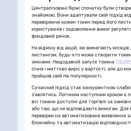
Централізовані біржі спочатку були створ
знайомою. Вони адаптували свій підхід ві
перевіряючи кожен токен перед його лист
користувачів і задоволення вимог регулято
фондовий ринок.
На відміну від акцій, які вимагають місяц
листингом, будь-хто може створити токен
змінами. Нещодавній запуск токена
TRUMP
січня і миттєво виріс у вартості, але до м
пройшов свій пік популярності.
Сучасний підхід стає конкурентною слабкі
зʼявлятись. Логічним наступним кроком є п
всі токени доступні для торгівлі за замовч
або такі, що не відповідають вимогам. Для
перевірки на автоматизоване виявлення за
блокчейну та автоматизацію відповідності