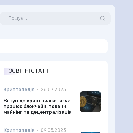
ОСВІТНІ СТАТТІ
Криптопедія
•
26.07.2025
Вступ до криптовалюти: як
працює блокчейн, токени,
майнінг та децентралізація
Криптопедія
•
09.05.2025