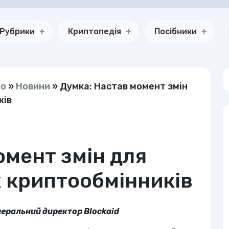
Рубрики
Криптопедія
Посібники
но
»
Новини
»
Думка: Настав момент змін
ків
омент змін для
 криптообмінників
енеральний директор Blockaid