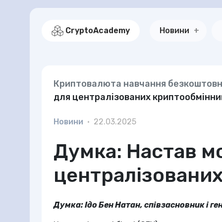
CryptoAcademy
Новини
Криптовалюта навчання безкоштов
для централізованих криптообмінни
Новини
•
22.03.2025
Думка: Настав м
централізованих
Думка: Ідо Бен Натан, співзасновник і г