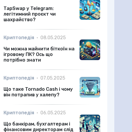
TapSwap у Telegram:
легітимний проєкт чи
шахрайство?
Криптопедія
•
08.05.2025
Чи можна майнити біткоїн на
ігровому ПК? Ось що
потрібно знати
Криптопедія
•
07.05.2025
Що таке Tornado Cash і чому
він потрапив у халепу?
Криптопедія
•
06.05.2025
Що банкірам, бухгалтерам і
фінансовим директорам слід