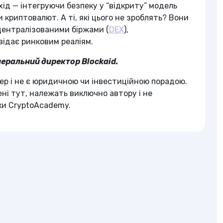
ехід — інтегруючи безпеку у “відкриту” модель
 криптовалют. А ті, які цього не зроблять? Вони
централізованими біржами (
DEX
),
ідає ринковим реаліям.
неральний директор Blockaid.
ер і не є юридичною чи інвестиційною порадою.
ні тут, належать виключно автору і не
ки CryptoAcademy.