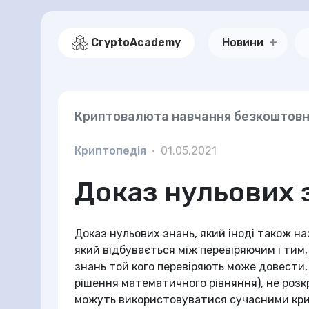
CryptoAcademy
Новини
Криптовалюта навчання безкоштов
Криптопедія
•
01.05.2021
Доказ нульових 
Доказ нульових знань, який іноді також на
який відбувається між перевіряючим і тим,
знань той кого перевіряють може довести,
рішення математичного рівняння), не розк
можуть використовуватися сучасними кри