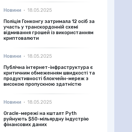
Новини
•
18.05.2025
Поліція Гонконгу затримала 12 осіб за
участь у транскордонній схемі
відмивання грошей із використанням
криптовалюти
Новини
•
18.05.2025
Публічна інтернет-інфраструктура є
критичним обмеженням швидкості та
продуктивності блокчейн-мереж з
високою пропускною здатністю
Новини
•
18.05.2025
Oracle-мережі на кшталт Pyth
руйнують $50-мільярдну індустрію
фінансових даних