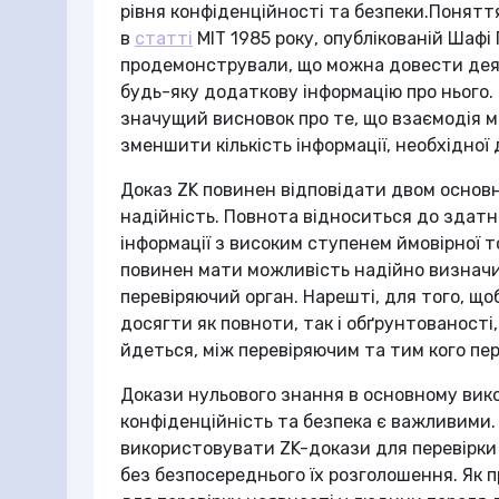
рівня конфіденційності та безпеки.Понятт
в
статті
MIT 1985 року, опублікованій Шафі 
продемонстрували, що можна довести деяк
будь-яку додаткову інформацію про нього
значущий висновок про те, що взаємодія 
зменшити кількість інформації, необхідно
Доказ ZK повинен відповідати двом основн
надійність. Повнота відноситься до здат
інформації з високим ступенем ймовірної 
повинен мати можливість надійно визначит
перевіряючий орган. Нарешті, для того, щ
досягти як повноти, так і обґрунтованості,
йдеться, між перевіряючим та тим кого пе
Докази нульового знання в основному вик
конфіденційність та безпека є важливими.
використовувати ZK-докази для перевірки
без безпосереднього їх розголошення. Як 