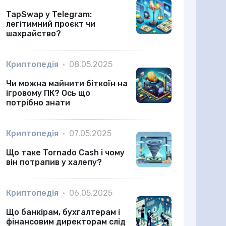
TapSwap у Telegram:
легітимний проєкт чи
шахрайство?
Криптопедія
•
08.05.2025
Чи можна майнити біткоїн на
ігровому ПК? Ось що
потрібно знати
Криптопедія
•
07.05.2025
Що таке Tornado Cash і чому
він потрапив у халепу?
Криптопедія
•
06.05.2025
Що банкірам, бухгалтерам і
фінансовим директорам слід