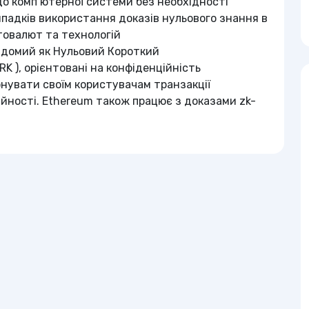
до комп’ютерної системи без необхідності
падків використання доказів нульового знання в
птовалют та технологій
відомий як Нульовий Короткий
K ), орієнтовані на конфіденційність
онувати своїм користувачам транзакції
йності. Ethereum також працює з доказами zk-