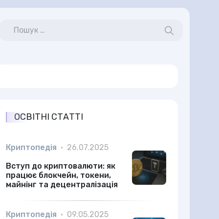
ОСВІТНІ СТАТТІ
Криптопедія
•
26.07.2025
Вступ до криптовалюти: як
працює блокчейн, токени,
майнінг та децентралізація
Криптопедія
•
09.05.2025