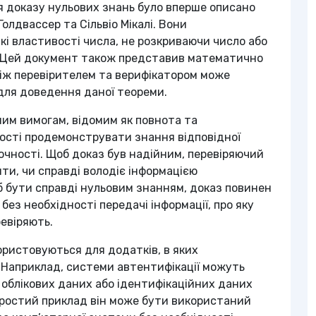
я доказу нульових знань було вперше описано
Голдвассер та Сільвіо Мікалі. Вони
і властивості числа, не розкриваючи число або
. Цей документ також представив математично
між перевірителем та верифікатором може
ї для доведення даної теореми.
им вимогам, відомим як повнота та
ності продемонструвати знання відповідної
точності. Щоб доказ був надійним, перевіряючий
и, чи справді володіє інформацією
об бути справді нульовим знанням, доказ повинен
 без необхідності передачі інформації, про яку
ревіряють.
ористовуються для додатків, в яких
 Наприклад, системи автентифікації можуть
 облікових даних або ідентифікаційних даних
простий приклад він може бути використаний