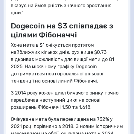
вказує на ймовірність значного зростання
ціни.”
Dogecoin на $3 співпадає з
цілями Фібоначчі
Хоча мета в $1 очікується протягом
найближчих кількох днів, рух вище $0.73
відкриває можливість для вищої мети до Q1
2025. На місячному графіку Dogecoin
дотримується повторювальної цільової
тенденції на основі линий Фібоначчі.
З 2014 року кожен цикл бичачого ринку точно
передбачав наступний цикл на основі
розширень Фібоначчі 1.50 та 1.618.
Очікувана мета була перевищена на 732% у
2021 році порівняно з 2018. З новим історичним
максимумом на обрії, очікувана мета у 2024