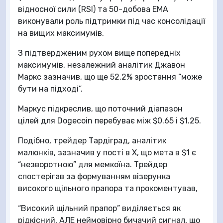
відносної сили (RSI) та 50-добова EMA
виконували роль підтримки під час консолідації
на вищих максимумів.
З підтвердженим рухом вище попередніх
максимумів, незалежний аналітик Джавон
Маркс зазначив, що ще 52.2% зростання “може
бути на підході”.
Маркус підкреслив, що поточний діапазон
цілей для Dogecoin перебуває між $0.65 і $1.25.
Подібно, трейдер Тардіград, аналітик
малюнків, зазначив у пості в X, що мета в $1 є
“незворотною” для мемкоїна. Трейдер
спостерігав за формуванням візерунка
високого щільного прапора та прокоментував,
“Високий щільний прапор” виділяється як
рідкісний, АЛЕ неймовірно бичачий сигнал, що