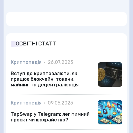
ОСВІТНІ СТАТТІ
Криптопедія
•
26.07.2025
Вступ до криптовалюти: як
працює блокчейн, токени,
майнінг та децентралізація
Криптопедія
•
09.05.2025
TapSwap у Telegram: легітимний
проєкт чи шахрайство?