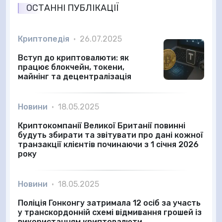
ОСТАННІ ПУБЛІКАЦІЇ
Криптопедія
•
26.07.2025
Вступ до криптовалюти: як
працює блокчейн, токени,
майнінг та децентралізація
Новини
•
18.05.2025
Криптокомпанії Великої Британії повинні
будуть збирати та звітувати про дані кожної
транзакції клієнтів починаючи з 1 січня 2026
року
Новини
•
18.05.2025
Поліція Гонконгу затримала 12 осіб за участь
у транскордонній схемі відмивання грошей із
використанням криптовалюти