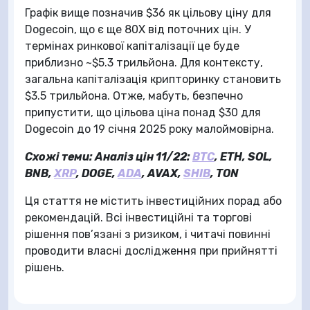
Графік вище позначив $36 як цільову ціну для
Dogecoin, що є ще 80X від поточних цін. У
термінах ринкової капіталізації це буде
приблизно ~$5.3 трильйона. Для контексту,
загальна капіталізація крипторинку становить
$3.5 трильйона. Отже, мабуть, безпечно
припустити, що цільова ціна понад $30 для
Dogecoin до 19 січня 2025 року малоймовірна.
Схожі теми: Аналіз цін 11/22:
BTC
, ETH, SOL,
BNB,
XRP
, DOGE,
ADA
, AVAX,
SHIB
, TON
Ця стаття не містить інвестиційних порад або
рекомендацій. Всі інвестиційні та торгові
рішення пов’язані з ризиком, і читачі повинні
проводити власні дослідження при прийнятті
рішень.