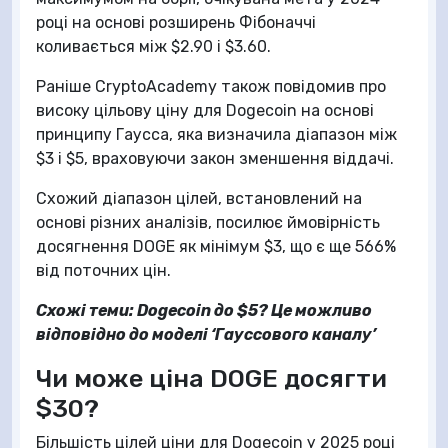
році на основі розширень Фібоначчі
коливається між $2.90 і $3.60.
Раніше CryptoAcademy також повідомив про
високу цільову ціну для Dogecoin на основі
принципу Гаусса, яка визначила діапазон між
$3 і $5, враховуючи закон зменшення віддачі.
Схожий діапазон цілей, встановлений на
основі різних аналізів, посилює ймовірність
досягнення DOGE як мінімум $3, що є ще 566%
від поточних цін.
Схожі теми: Dogecoin до $5? Це можливо
відповідно до моделі ‘Гауссового каналу’
Чи може ціна DOGE досягти
$30?
Більшість цілей ціни для Dogecoin у 2025 році