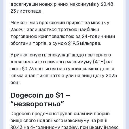
досягнувши нових річних максимумів у $0.48
23 листопада.
Мемкоїн має вражаючий приріст за місяць у
236%, і залишається третьою найбільш
торгованою криптовалютою за 24-годинними
обсягами торгів, з сумою $19.5 мільярда.
У ринку існують спекуляції щодо повторного
досягнення історичного максимуму (ATH) на
рівні $0.73 протягом наступних кількох днів, а
кілька аналітиків натякнули на вищі цілі у 2025
році.
Dogecoin до $1 —
“незворотньо”
Dogecoin продемонстрував сильний прорив
вище свого недавнього максимуму на рівні
$0.43 на 4-годинному графіку, при цьому індекс