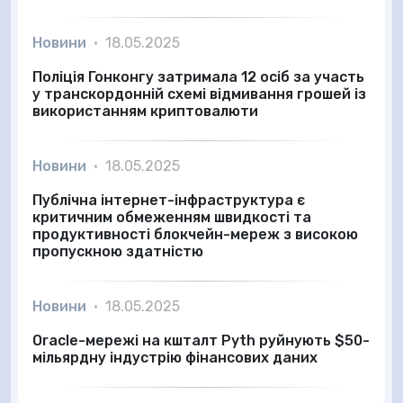
Новини
•
18.05.2025
Поліція Гонконгу затримала 12 осіб за участь
у транскордонній схемі відмивання грошей із
використанням криптовалюти
Новини
•
18.05.2025
Публічна інтернет-інфраструктура є
критичним обмеженням швидкості та
продуктивності блокчейн-мереж з високою
пропускною здатністю
Новини
•
18.05.2025
Oracle-мережі на кшталт Pyth руйнують $50-
мільярдну індустрію фінансових даних