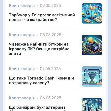
Криптопедія
•
09.05.2025
TapSwap у Telegram: легітимний
проєкт чи шахрайство?
Криптопедія
•
08.05.2025
Чи можна майнити біткоїн на
ігровому ПК? Ось що потрібно
знати
Криптопедія
•
07.05.2025
Що таке Tornado Cash і чому він
потрапив у халепу?
Криптопедія
•
06.05.2025
Що банкірам, бухгалтерам і