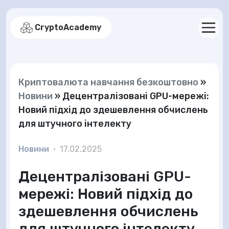
CryptoAcademy
Криптовалюта навчання безкоштовно
»
Новини
»
Децентралізовані GPU-мережі:
Новий підхід до здешевлення обчислень
для штучного інтелекту
Новини
•
17.02.2025
Децентралізовані GPU-
мережі: Новий підхід до
здешевлення обчислень
для штучного інтелекту