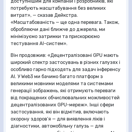
доступнішим для компаній і розробників, які
потребують масштабування без великих
витрат», — сказав Дейкстра.
«Масштабованість — ще одна перевага. Також,
обробляючи дані ближче до джерела, ми
мінімізуємо затримки та прискорюємо
тестування AI-систем».
Він продовжив: «Децентралізовані GPU мають
широкий спектр застосувань в різних галузях і
особливо гарно підходять для задач інференсу
AI. У Web3 ми бачимо багато платформ з
великими мовними моделями та системами
генерації зображень, які отримують переваги
від покращених обчислювальних можливостей
децентралізованих GPU-мереж». Інші сфери
застосування, які він відмітив, включають
охорону здоров’я — для виявлення ліків і
діагностики, автомобільну галузь — для