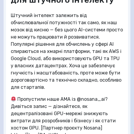
Штучний інтелект залежить від
обчислювальної потужності так само, як наш
мозок від кисню — без цього AI-системи просто
не можуть працювати й розвиватися.
Популярні рішення для обчислень у сфері AI
спираються на хмарні платформи, такі як AWS і
Google Cloud, або використовують GPU та TPU
у власних датацентрах. Хоча це забезпечує
гнучкість і масштабованість, проте може бути
дороговартісно та технічно складно, особливо
для стартапів.
Пропустили наше AMA із @nosana_ai?
Дивіться запис — дізнайтеся, як
децентралізовані GPU-мережі знижують
витрати для розробників і бізнесу і як стати
хостом GPU. [Партнер проєкту Nosana]