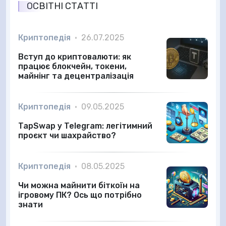
ОСВІТНІ СТАТТІ
Криптопедія
•
26.07.2025
Вступ до криптовалюти: як
працює блокчейн, токени,
майнінг та децентралізація
Криптопедія
•
09.05.2025
TapSwap у Telegram: легітимний
проєкт чи шахрайство?
Криптопедія
•
08.05.2025
Чи можна майнити біткоїн на
ігровому ПК? Ось що потрібно
знати