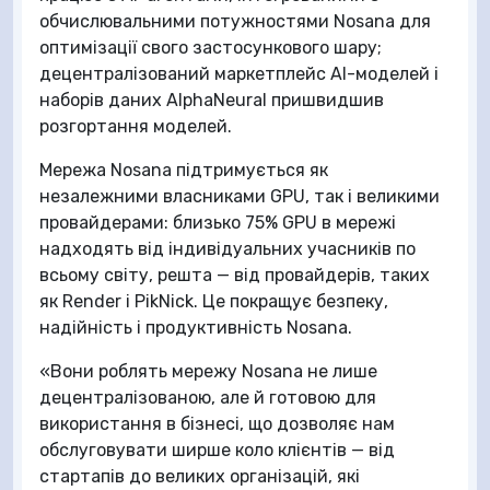
обчислювальними потужностями Nosana для
оптимізації свого застосункового шару;
децентралізований маркетплейс AI-моделей і
наборів даних AlphaNeural пришвидшив
розгортання моделей.
Мережа Nosana підтримується як
незалежними власниками GPU, так і великими
провайдерами: близько 75% GPU в мережі
надходять від індивідуальних учасників по
всьому світу, решта — від провайдерів, таких
як Render і PikNick. Це покращує безпеку,
надійність і продуктивність Nosana.
«Вони роблять мережу Nosana не лише
децентралізованою, але й готовою для
використання в бізнесі, що дозволяє нам
обслуговувати ширше коло клієнтів — від
стартапів до великих організацій, які