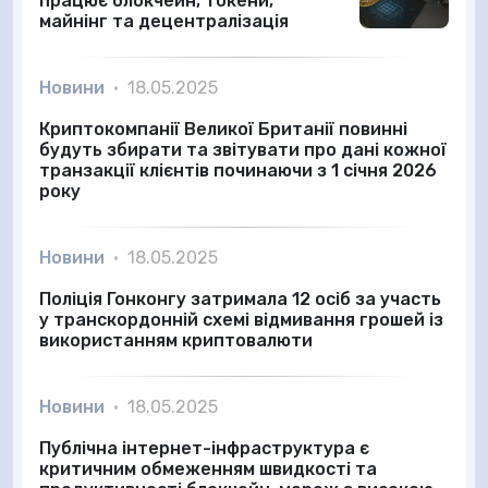
працює блокчейн, токени,
майнінг та децентралізація
Новини
•
18.05.2025
Криптокомпанії Великої Британії повинні
будуть збирати та звітувати про дані кожної
транзакції клієнтів починаючи з 1 січня 2026
року
Новини
•
18.05.2025
Поліція Гонконгу затримала 12 осіб за участь
у транскордонній схемі відмивання грошей із
використанням криптовалюти
Новини
•
18.05.2025
Публічна інтернет-інфраструктура є
критичним обмеженням швидкості та