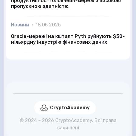
продуктивності блокчейн-мереж з високою
пропускною здатністю
Новини
•
18.05.2025
Oracle-мережі на кшталт Pyth руйнують $50-
мільярдну індустрію фінансових даних
CryptoAcademy
© 2024 - 2026 CryptoAcademy. Всі права
захищені