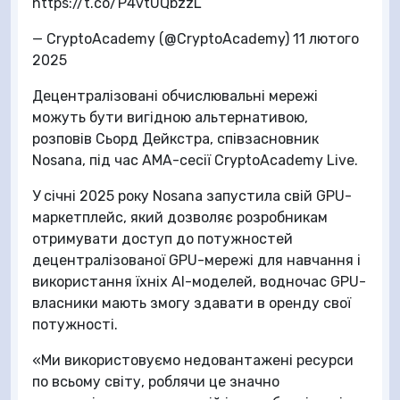
https://t.co/P4vtUQbzzL
— CryptoAcademy (@CryptoAcademy) 11 лютого
2025
Децентралізовані обчислювальні мережі
можуть бути вигідною альтернативою,
розповів Сьорд Дейкстра, співзасновник
Nosana, під час AMA-сесії CryptoAcademy Live.
У січні 2025 року Nosana запустила свій GPU-
маркетплейс, який дозволяє розробникам
отримувати доступ до потужностей
децентралізованої GPU-мережі для навчання і
використання їхніх AI-моделей, водночас GPU-
власники мають змогу здавати в оренду свої
потужності.
«Ми використовуємо недовантажені ресурси
по всьому світу, роблячи це значно