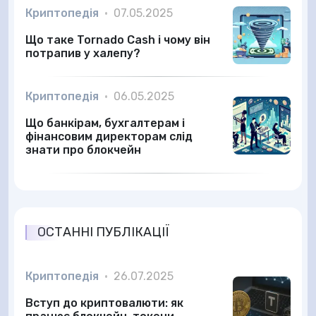
Криптопедія
•
07.05.2025
Що таке Tornado Cash і чому він
потрапив у халепу?
Криптопедія
•
06.05.2025
Що банкірам, бухгалтерам і
фінансовим директорам слід
знати про блокчейн
ОСТАННІ ПУБЛІКАЦІЇ
Криптопедія
•
26.07.2025
Вступ до криптовалюти: як