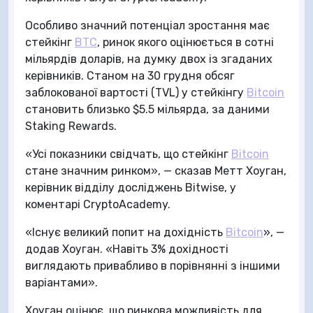
Особливо значний потенціал зростання має
стейкінг
BTC
, ринок якого оцінюється в сотні
мільярдів доларів, на думку двох із згаданих
керівників. Станом на 30 грудня обсяг
заблокованої вартості (TVL) у стейкінгу
Bitcoin
становить близько $5.5 мільярда, за даними
Staking Rewards.
«Усі показники свідчать, що стейкінг
Bitcoin
стане значним ринком», — сказав Метт Хоуган,
керівник відділу досліджень Bitwise, у
коментарі CryptoAcademy.
«Існує великий попит на дохідність
Bitcoin
», —
додав Хоуган. «Навіть 3% дохідності
виглядають привабливо в порівнянні з іншими
варіантами».
Хоуган оцінює, що ринкова можливість для