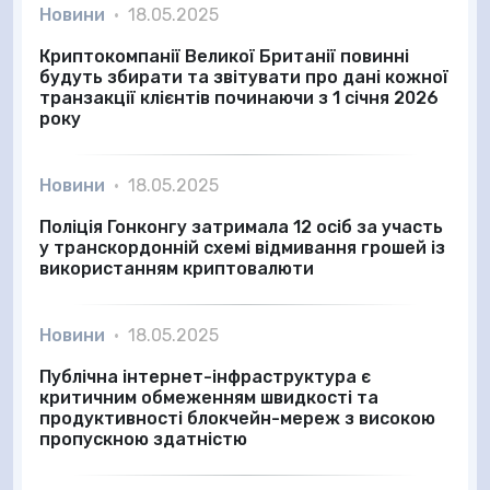
Новини
•
18.05.2025
Криптокомпанії Великої Британії повинні
будуть збирати та звітувати про дані кожної
транзакції клієнтів починаючи з 1 січня 2026
року
Новини
•
18.05.2025
Поліція Гонконгу затримала 12 осіб за участь
у транскордонній схемі відмивання грошей із
використанням криптовалюти
Новини
•
18.05.2025
Публічна інтернет-інфраструктура є
критичним обмеженням швидкості та
продуктивності блокчейн-мереж з високою
пропускною здатністю