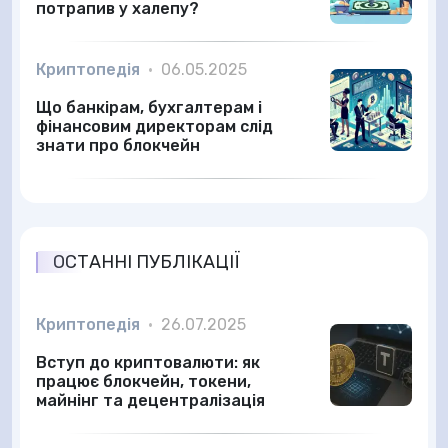
потрапив у халепу?
Криптопедія
•
06.05.2025
Що банкірам, бухгалтерам і
фінансовим директорам слід
знати про блокчейн
ОСТАННІ ПУБЛІКАЦІЇ
Криптопедія
•
26.07.2025
Вступ до криптовалюти: як
працює блокчейн, токени,
майнінг та децентралізація