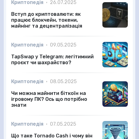
Криптопедія
•
26.07.2025
Вступ до криптовалюти: як
працює блокчейн, токени,
майнінг та децентралізація
Криптопедія
•
09.05.2025
TapSwap у Telegram: легітимний
проєкт чи шахрайство?
Криптопедія
•
08.05.2025
Чи можна майнити біткоїн на
ігровому ПК? Ось що потрібно
знати
Криптопедія
•
07.05.2025
Що таке Tornado Cash і чому він