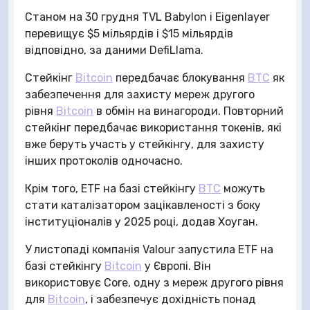
Станом на 30 грудня TVL Babylon і Eigenlayer
перевищує $5 мільярдів і $15 мільярдів
відповідно, за даними DefiLlama.
Стейкінг
Bitcoin
передбачає блокування
BTC
як
забезпечення для захисту мереж другого
рівня
Bitcoin
в обмін на винагороди. Повторний
стейкінг передбачає використання токенів, які
вже беруть участь у стейкінгу, для захисту
інших протоколів одночасно.
Крім того, ETF на базі стейкінгу
BTC
можуть
стати каталізатором зацікавленості з боку
інституціоналів у 2025 році, додав Хоуган.
У листопаді компанія Valour запустила ETF на
базі стейкінгу
Bitcoin
у Європі. Він
використовує Core, одну з мереж другого рівня
для
Bitcoin
, і забезпечує дохідність понад