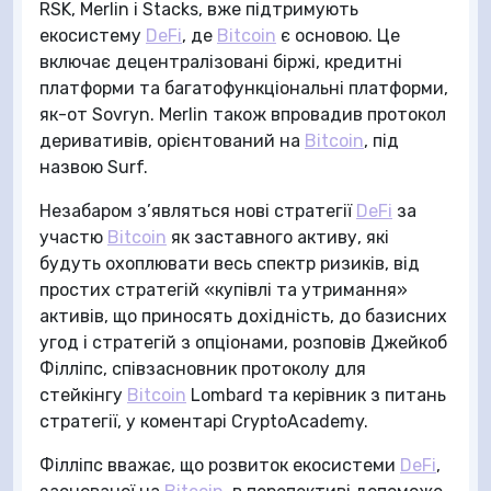
RSK, Merlin і Stacks, вже підтримують
екосистему
DeFi
, де
Bitcoin
є основою. Це
включає децентралізовані біржі, кредитні
платформи та багатофункціональні платформи,
як-от Sovryn. Merlin також впровадив протокол
деривативів, орієнтований на
Bitcoin
, під
назвою Surf.
Незабаром з’являться нові стратегії
DeFi
за
участю
Bitcoin
як заставного активу, які
будуть охоплювати весь спектр ризиків, від
простих стратегій «купівлі та утримання»
активів, що приносять дохідність, до базисних
угод і стратегій з опціонами, розповів Джейкоб
Філліпс, співзасновник протоколу для
стейкінгу
Bitcoin
Lombard та керівник з питань
стратегії, у коментарі CryptoAcademy.
Філліпс вважає, що розвиток екосистеми
DeFi
,