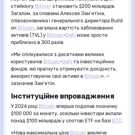
стейкінгу
Bitcoin
становить $200 мільярдів.
Загалом, за словами Алехсея Зам’ятіна,
співзасновника і генерального директора Build
on
Bitcoin
, загальна вартість заблокованих
активів (TVL) у
Bitcoin
-
DeFi
може зрости
приблизно в 300 разів.
«Ми спілкувалися з десятками великих
користувачів
Bitcoin
-
DeFi
та інвестиційних
фондів, які прагнуть отримувати дохідність,
використовуючи свої активи в
Bitcoin
», —
зазначив Зам’ятін.
Інституційне впровадження
У 2024 році
Bitcoin
вперше подолав позначку
$100 000 за монету, оскільки інвестори вклали
понад $100 мільярдів у спотові ETF на базі
BTC
.
«Нова максимальна ціна
Bitcoin
викличе