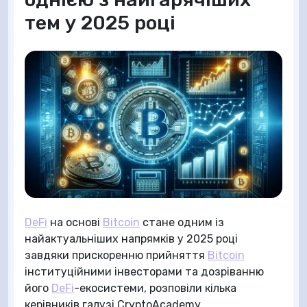
тем у 2025 році
DeFi
на основі
Bitcoin
стане одним із
найактуальніших напрямків у 2025 році
завдяки прискоренню прийняття
Bitcoin
інституційними інвесторами та дозріванню
його
DeFi
-екосистеми, розповіли кілька
керівників галузі CryptoAcademy.