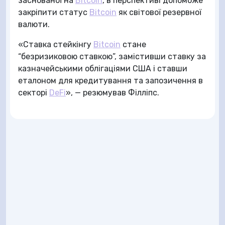
заснованої на
Bitcoin
, в перспективі допоможе
закріпити статус
Bitcoin
як світової резервної
валюти.
«Ставка стейкінгу
Bitcoin
стане
“безризиковою ставкою”, замістивши ставку за
казначейськими облігаціями США і ставши
еталоном для кредитування та запозичення в
секторі
DeFi
», — резюмував Філліпс.