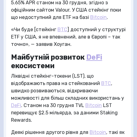
5.65% APR станом на 30 грудня, згідно з
офіційним сайтом Valour. У США стейкінг поки
що недоступний для ETF на базі
Bitcoin
.
«Чи буде [стейкінг
BTC
] доступний у структурі
ETF у США, я не впевнений, але в Європі – так
точно», — заявив Хоуган.
Майбутній розвиток
DeFi
екосистеми
Ліквідні стейкінг-токени (LST), що
відображають права на стейкований
BTC
,
швидко розвиваються, відкриваючи
можливості для більш складних використань у
DeFi
. Станом на 30 грудня TVL
Bitcoin
LST
перевищує $2.5 мільярда, за даними Staking
Rewards.
Деякі рішення другого рівня для
Bitcoin
, такі як