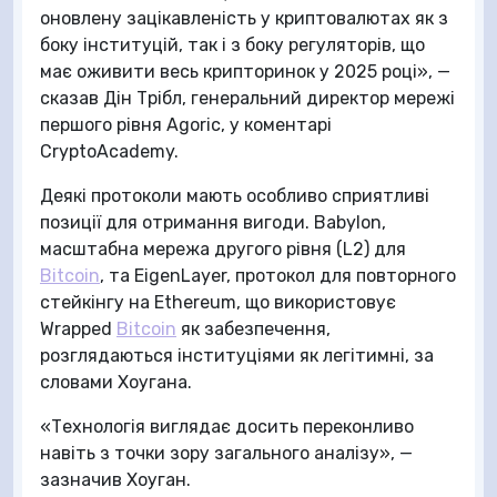
оновлену зацікавленість у криптовалютах як з
боку інституцій, так і з боку регуляторів, що
має оживити весь крипторинок у 2025 році», —
сказав Дін Трібл, генеральний директор мережі
першого рівня Agoric, у коментарі
CryptoAcademy.
Деякі протоколи мають особливо сприятливі
позиції для отримання вигоди. Babylon,
масштабна мережа другого рівня (L2) для
Bitcoin
, та EigenLayer, протокол для повторного
стейкінгу на Ethereum, що використовує
Wrapped
Bitcoin
як забезпечення,
розглядаються інституціями як легітимні, за
словами Хоугана.
«Технологія виглядає досить переконливо
навіть з точки зору загального аналізу», —
зазначив Хоуган.