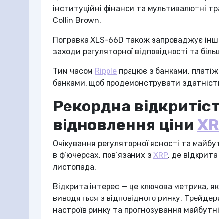
інституційні фінанси та мультивалютні тр
Collin Brown.
Поправка XLS-66D також запроваджує інші в
заходи регуляторної відповідності та біль
Тим часом
Ripple
працює з банками, платі
банками, щоб продемонструвати здатніс
Рекордна відкритіс
відновлення ціни
XR
Очікування регуляторної ясності та майб
в ф’ючерсах, пов’язаних з
XRP
, де відкрита
листопада.
Відкрита інтерес — це ключова метрика, як
виводяться з відповідного ринку. Трейдери
настроїв ринку та прогнозування майбутніх