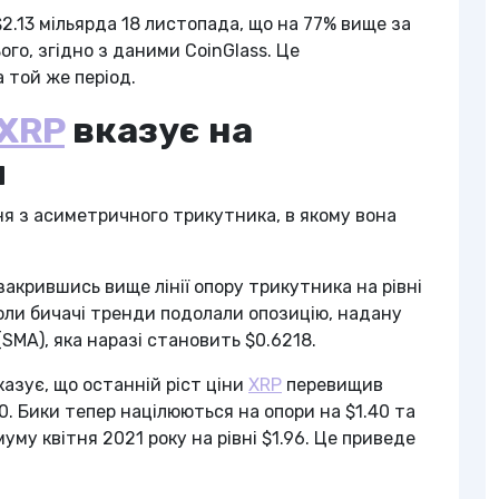
2.13 мільярда 18 листопада, що на 77% вище за
ого, згідно з даними CoinGlass. Це
 той же період.
XRP
вказує на
я
я з асиметричного трикутника, в якому вона
 закрившись вище лінії опору трикутника на рівні
оли бичачі тренди подолали опозицію, надану
MA), яка наразі становить $0.6218.
азує, що останній ріст ціни
XRP
перевищив
10. Бики тепер націлюються на опори на $1.40 та
уму квітня 2021 року на рівні $1.96. Це приведе