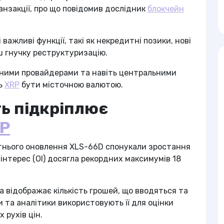
анзакції, про що повідомив дослідник
блокчейн
ажливі функції, такі як некредитні позики, нові
ш гнучку реструктуризацію.
жними провайдерами та навіть центральними
ть
XRP
бути місточною валютою.
ть підкріплює
P
утнього оновлення XLS-66D спонукали зростання
 інтерес (OI) досягла рекордних максимумів 18
а відображає кількість грошей, що вводяться та
 та аналітики використовують її для оцінки
 рухів цін.