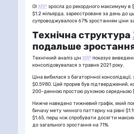
OI
XRP
зросла до рекордного максимуму в $
$1.2 мільярда, зареєстроване за день до ць
супроводжувалося 67% зростанням ціни за
Технічна структура
подальше зростанн
Технічний аналіз цін
XRP
показує виведенн
консолідовувалася з травня 2021 року.
Ціна вибилася з багаторічної консолідації,
$0.5980. Цей прорив був підтверджений, к
200-денною простою рухомою середньою (S
Нижче наведено тижневий графік, який пок
бичачу мету чинного паттерну на рівні $1.
$1.65, перш ніж спробувати досягти максим
до загального зростання на 71%.