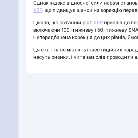
Однак індекс відносної сили наразі станов
XRP
, що підвищує шанси на корекцію пере
Цікаво, що останній ріст
XRP
призвів до пе
включаючи 100-тижневу і 50-тижневу SMA н
Непередбачена корекція до цих рівнів, ймо
Ця стаття не містить інвестиційних порад
несуть ризики, і читачам слід проводити 