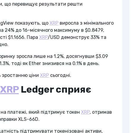
ни, що перевищує результати решти
ingView показують, що
XRP
виросла з мінімального
на 24% до 16-місячного максимуму в $0.8479,
ті $1.1656. Пара
XRP
/USD демонструє 33% та
дно.
торинку зросла лише на 1.2%, досягнувши $3.09
1.3%, тоді як Ether знизився на 0.1% в день.
ь зростанню ціни
XRP
сьогодні.
XRP
Ledger сприяє
 на платежі, який підтримує токен
XRP
, отримав
оправки XLS-66D.
атність підтримувати токенізовані активи,