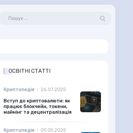
ОСВІТНІ СТАТТІ
Криптопедія
•
26.07.2025
Вступ до криптовалюти: як
працює блокчейн, токени,
майнінг та децентралізація
Криптопедія
•
09.05.2025