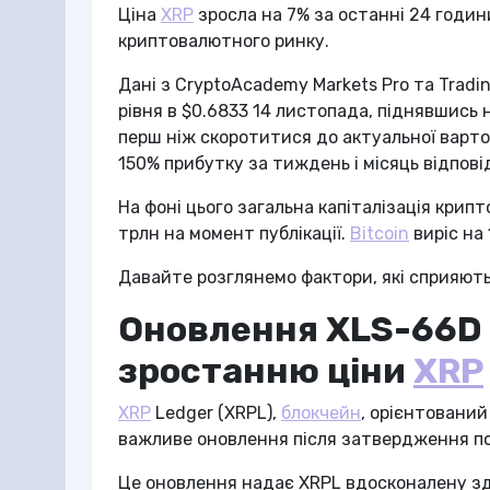
Ціна
XRP
зросла на 7% за останні 24 годи
криптовалютного ринку.
Дані з CryptoAcademy Markets Pro та Trad
рівня в $0.6833 14 листопада, піднявшись 
перш ніж скоротитися до актуальної вартос
150% прибутку за тиждень і місяць відпові
На фоні цього загальна капіталізація крип
трлн на момент публікації.
Bitcoin
виріс на 
Давайте розглянемо фактори, які сприяют
Оновлення XLS-66D
зростанню ціни
XRP
XRP
Ledger (XRPL),
блокчейн
, орієнтований
важливе оновлення після затвердження п
Це оновлення надає XRPL вдосконалену зд