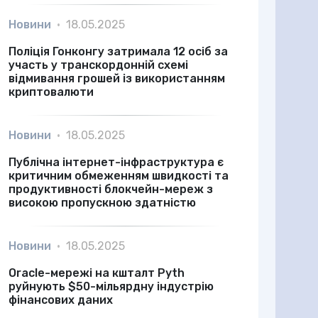
Новини
•
18.05.2025
Поліція Гонконгу затримала 12 осіб за
участь у транскордонній схемі
відмивання грошей із використанням
криптовалюти
Новини
•
18.05.2025
Публічна інтернет-інфраструктура є
критичним обмеженням швидкості та
продуктивності блокчейн-мереж з
високою пропускною здатністю
Новини
•
18.05.2025
Oracle-мережі на кшталт Pyth
руйнують $50-мільярдну індустрію
фінансових даних