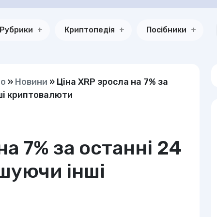
Рубрики
Криптопедія
Посібники
но
»
Новини
»
Ціна XRP зросла на 7% за
ші криптовалюти
на 7% за останні 24
шуючи інші