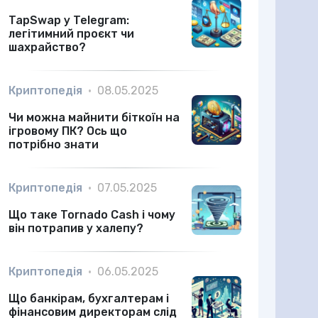
TapSwap у Telegram:
легітимний проєкт чи
шахрайство?
Криптопедія
•
08.05.2025
Чи можна майнити біткоїн на
ігровому ПК? Ось що
потрібно знати
Криптопедія
•
07.05.2025
Що таке Tornado Cash і чому
він потрапив у халепу?
Криптопедія
•
06.05.2025
Що банкірам, бухгалтерам і
фінансовим директорам слід