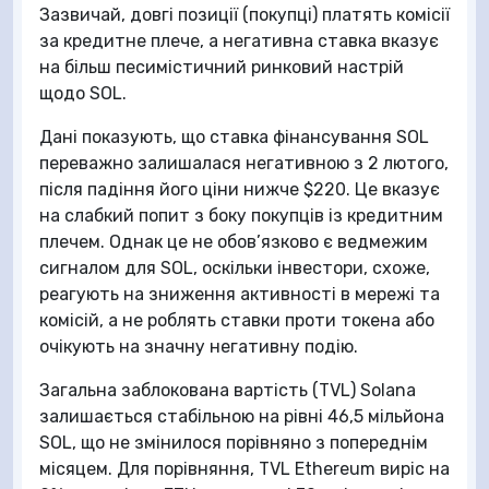
Зазвичай, довгі позиції (покупці) платять комісії
за кредитне плече, а негативна ставка вказує
на більш песимістичний ринковий настрій
щодо SOL.
Дані показують, що ставка фінансування SOL
переважно залишалася негативною з 2 лютого,
після падіння його ціни нижче $220. Це вказує
на слабкий попит з боку покупців із кредитним
плечем. Однак це не обов’язково є ведмежим
сигналом для SOL, оскільки інвестори, схоже,
реагують на зниження активності в мережі та
комісій, а не роблять ставки проти токена або
очікують на значну негативну подію.
Загальна заблокована вартість (TVL) Solana
залишається стабільною на рівні 46,5 мільйона
SOL, що не змінилося порівняно з попереднім
місяцем. Для порівняння, TVL Ethereum виріс на