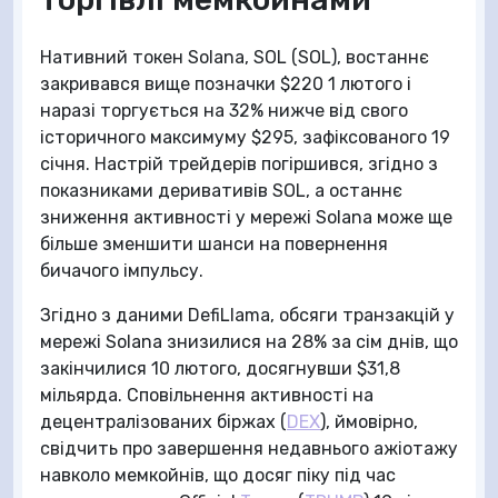
Нативний токен Solana, SOL (SOL), востаннє
закривався вище позначки $220 1 лютого і
наразі торгується на 32% нижче від свого
історичного максимуму $295, зафіксованого 19
січня. Настрій трейдерів погіршився, згідно з
показниками деривативів SOL, а останнє
зниження активності у мережі Solana може ще
більше зменшити шанси на повернення
бичачого імпульсу.
Згідно з даними DefiLlama, обсяги транзакцій у
мережі Solana знизилися на 28% за сім днів, що
закінчилися 10 лютого, досягнувши $31,8
мільярда. Сповільнення активності на
децентралізованих біржах (
DEX
), ймовірно,
свідчить про завершення недавнього ажіотажу
навколо мемкойнів, що досяг піку під час