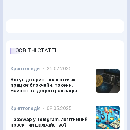
ОСВІТНІ СТАТТІ
Криптопедія
•
26.07.2025
Вступ до криптовалюти: як
працює блокчейн, токени,
майнінг та децентралізація
Криптопедія
•
09.05.2025
TapSwap у Telegram: легітимний
проєкт чи шахрайство?