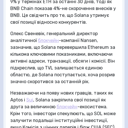
9% у термінах ETH за останні 30 днів, тоді як
BNB Chain показав 4%-не скорочення внесків у
BNB. Це свідчить про те, що Solana утримує
свої позиції відносно конкурентів.
Олекс Свеневік, генеральний директор
аналітичної
блокчейн
-компанії Nansen,
зазначив, що Solana перевершила Ethereum за
кількома ключовими показниками, включаючи
активні адреси, транзакції, обсяги і комісії. Він
підкреслив, що TVL залишається єдиною
областю, де Solana поступається, хоча розрив
значно скоротився за останній рік.
Незважаючи на появу нових гравців, таких як
Aptos і
Sui
, Solana закріпила свої позиції як
друга за величиною
блокчейн
-екосистема.
Крім того, інвестори спекулюють, що SOL може
залучити подальші інституційні інвестиції,
якщо Комісія з цінних паперів і бірж США (SEC)