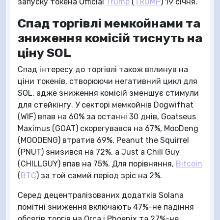
запуску токена Official
Trump
(
TRUMP
) 19 січня.
Спад торгівлі мемкойнами та
зниження комісій тиснуть на
ціну SOL
Спад інтересу до торгівлі також вплинув на
ціни токенів, створюючи негативний цикл для
SOL, адже зниження комісій зменшує стимули
для стейкінгу. У секторі мемкойнів Dogwifhat
(WIF) впав на 60% за останні 30 днів, Goatseus
Maximus (GOAT) скорегувався на 67%, MooDeng
(MOODENG) втратив 69%, Peanut the Squirrel
(PNUT) знизився на 72%, а Just a Chill Guy
(CHILLGUY) впав на 75%. Для порівняння,
Bitcoin
(
BTC
) за той самий період зріс на 2%.
Серед децентралізованих додатків Solana
помітні зниження включають 47%-не падіння
обсягів торгів на Orca і Phoenix та 27%-не