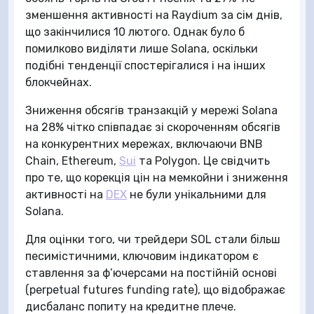
зменшення активності на Raydium за сім днів,
що закінчилися 10 лютого. Однак було б
помилково виділяти лише Solana, оскільки
подібні тенденції спостерігалися і на інших
блокчейнах.
Зниження обсягів транзакцій у мережі Solana
на 28% чітко співпадає зі скороченням обсягів
на конкурентних мережах, включаючи BNB
Chain, Ethereum,
Sui
та Polygon. Це свідчить
про те, що корекція цін на мемкойни і зниження
активності на
DEX
не були унікальними для
Solana.
Для оцінки того, чи трейдери SOL стали більш
песимістичними, ключовим індикатором є
ставлення за ф’ючерсами на постійній основі
(perpetual futures funding rate), що відображає
дисбаланс попиту на кредитне плече.