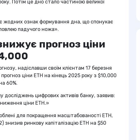
року. Потім це дно стало частиною великої
є жодних ознак формування дна, що спонукає
«ловлею падучого ножа».
знижує прогноз ціни
$4,000
огнозу, надіславши своїм клієнтам 17 березня
прогноз ціни ETH на кінець 2025 року з $10,000
на 60%.
лу досліджень цифрових активів банку, заявив:
зниження ціни ETH.»
роблені для покращення масштабованості ETH,
2) знизив ринкову капіталізацію ETH на $50