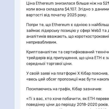
Ціна Ethereum знизилася більше ніж на 52%
коли вона складала $4,107. Згідно з даним
вартості від початку 2025 року.
Попри те, що Ethereum є однією з найбільш
займає лідерську позицію у сфері Web3 та 
аналітиків вважають, що короткострокови
непривабливим.
Криптоаналітик та сертифікований технічн
трейдерів від припущення, що ціна ETH є 
середньої торгової ціни.
У своїй заяві на платформі X Кібар поясни
«весь цей обсяг пропозиції має бути нако
Посилаючись на графік, Кібар зазначив:
«Ті з вас, хто хоче побачити, як ETH пере
поведінку ціни до періоду 2018-2020 років