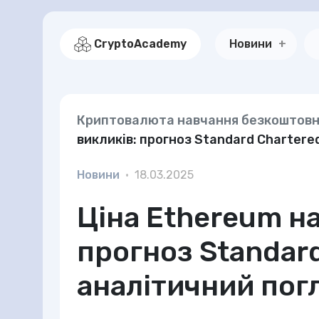
CryptoAcademy
Новини
Криптовалюта навчання безкоштов
викликів: прогноз Standard Chartere
Новини
•
18.03.2025
Ціна Ethereum на
прогноз Standard
аналітичний пог