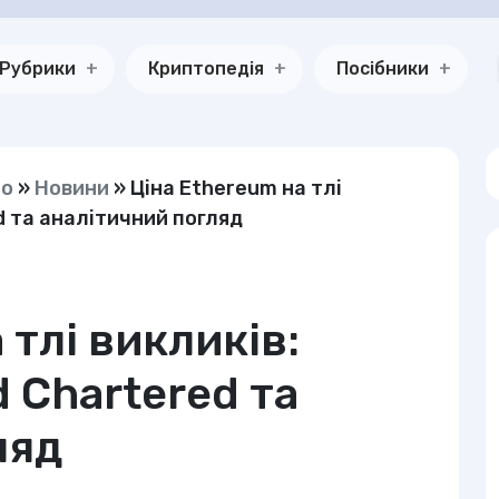
Рубрики
Криптопедія
Посібники
но
»
Новини
»
Ціна Ethereum на тлі
d та аналітичний погляд
 тлі викликів:
 Chartered та
ляд