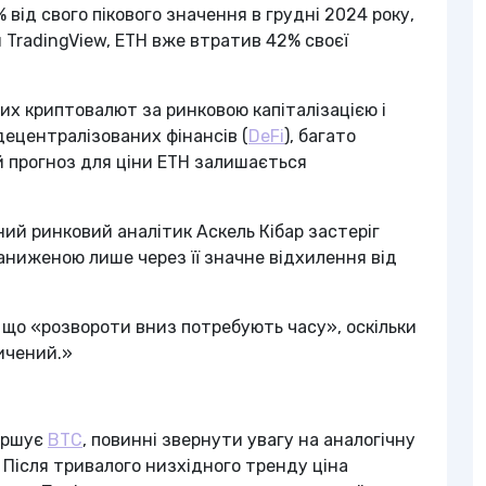
 від свого пікового значення в грудні 2024 року,
и TradingView, ETH вже втратив 42% своєї
их криптовалют за ринковою капіталізацією і
децентралізованих фінансів (
DeFi
), багато
й прогноз для ціни ETH залишається
ий ринковий аналітик Аскель Кібар застеріг
заниженою лише через її значне відхилення від
в, що «розвороти вниз потребують часу», оскільки
пичений.»
вершує
BTC
, повинні звернути увагу на аналогічну
. Після тривалого низхідного тренду ціна