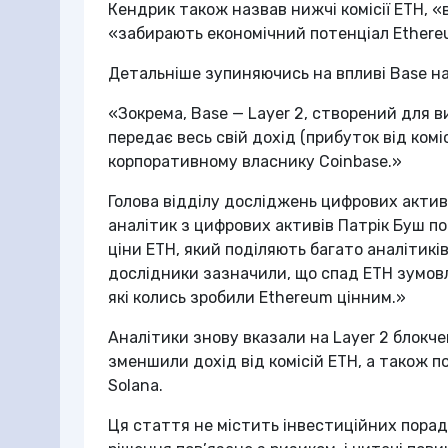
Кендрик також назвав нижчі комісії ETH, «
«забирають економічний потенціал Ethereu
Детальніше зупиняючись на впливі Base на
«Зокрема, Base — Layer 2, створений для 
передає весь свій дохід (прибуток від ком
корпоративному власнику Coinbase.»
Голова відділу досліджень цифрових активі
аналітик з цифрових активів Патрік Буш 
ціни ETH, який поділяють багато аналітиків
дослідники зазначили, що спад ETH зумо
які колись зробили Ethereum цінним.»
Аналітики знову вказали на Layer 2 блокчей
зменшили дохід від комісій ETH, а також п
Solana.
Ця стаття не містить інвестиційних порад