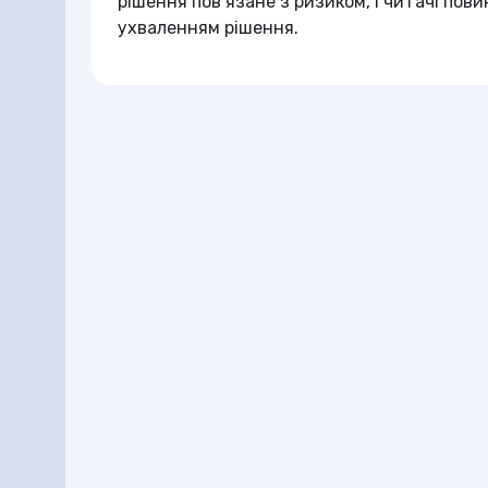
рішення пов’язане з ризиком, і читачі по
ухваленням рішення.