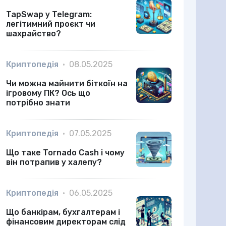
TapSwap у Telegram:
легітимний проєкт чи
шахрайство?
Криптопедія
•
08.05.2025
Чи можна майнити біткоїн на
ігровому ПК? Ось що
потрібно знати
Криптопедія
•
07.05.2025
Що таке Tornado Cash і чому
він потрапив у халепу?
Криптопедія
•
06.05.2025
Що банкірам, бухгалтерам і
фінансовим директорам слід