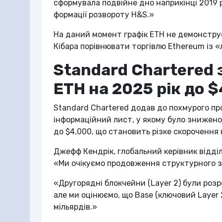
сформувала подвійне дно наприкінці 2019 
формації розвороту H&S.»
На даний момент графік ETH не демонстру
Кібара порівнювати торгівлю Ethereum із 
Standard Chartered 
ETH на 2025 рік до 
Standard Chartered додав до похмурого пр
інформаційний лист, у якому було знижено 
до $4,000, що становить різке скорочення 
Джефф Кендрік, глобальний керівник відді
«Ми очікуємо продовження структурного 
«Другорядні блокчейни (Layer 2) були роз
але ми оцінюємо, що Base (ключовий Layer 
мільярдів.»