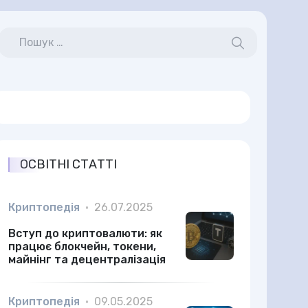
ОСВІТНІ СТАТТІ
Криптопедія
•
26.07.2025
Вступ до криптовалюти: як
працює блокчейн, токени,
майнінг та децентралізація
Криптопедія
•
09.05.2025