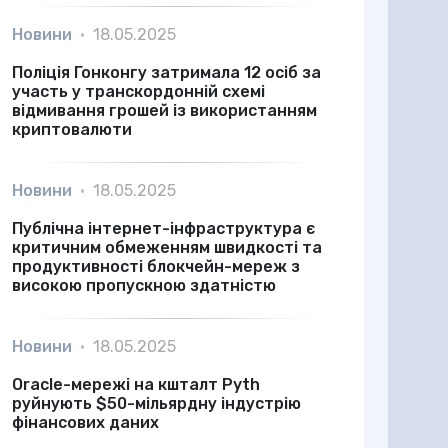
Новини
•
18.05.2025
Поліція Гонконгу затримала 12 осіб за
участь у транскордонній схемі
відмивання грошей із використанням
криптовалюти
Новини
•
18.05.2025
Публічна інтернет-інфраструктура є
критичним обмеженням швидкості та
продуктивності блокчейн-мереж з
високою пропускною здатністю
Новини
•
18.05.2025
Oracle-мережі на кшталт Pyth
руйнують $50-мільярдну індустрію
фінансових даних