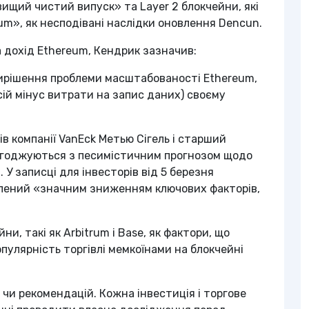
вищий чистий випуск» та Layer 2 блокчейни, які
m», як несподівані наслідки оновлення Dencun.
 дохід Ethereum, Кендрик зазначив:
вирішення проблеми масштабованості Ethereum,
ісій мінус витрати на запис даних) своєму
в компанії VanEck Метью Сігель і старший
погоджуються з песимістичним прогнозом щодо
. У записці для інвесторів від 5 березня
влений «значним зниженням ключових факторів,
ни, такі як Arbitrum і Base, як фактори, що
опулярність торгівлі мемкоїнами на блокчейні
 чи рекомендацій. Кожна інвестиція і торгове