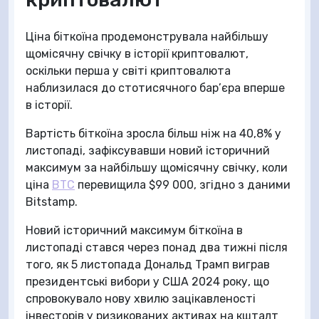
Ціна біткоїна продемонструвала найбільшу
щомісячну свічку в історії криптовалют,
оскільки перша у світі криптовалюта
наблизилася до стотисячного бар’єра вперше
в історії.
Вартість біткоїна зросла більш ніж на 40,8% у
листопаді, зафіксувавши новий історичний
максимум за найбільшу щомісячну свічку, коли
ціна
BTC
перевищила $99 000, згідно з даними
Bitstamp.
Новий історичний максимум біткоїна в
листопаді стався через понад два тижні після
того, як 5 листопада Дональд Трамп виграв
президентські вибори у США 2024 року, що
спровокувало нову хвилю зацікавленості
інвесторів у ризикованих активах на кшталт