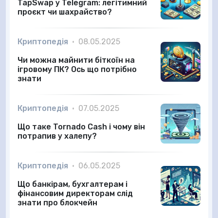
TapSwap у Telegram: легітимний
проєкт чи шахрайство?
Криптопедія
•
08.05.2025
Чи можна майнити біткоїн на
ігровому ПК? Ось що потрібно
знати
Криптопедія
•
07.05.2025
Що таке Tornado Cash і чому він
потрапив у халепу?
Криптопедія
•
06.05.2025
Що банкірам, бухгалтерам і
фінансовим директорам слід
знати про блокчейн