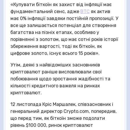
«Купувати біткоїн як захист від інфляції має
фундаментальний сенс, адже
BTC
як актив
має 0% інфляції завдяки постійній пропозиції. У
все ще залишається потенціал для створення
багатства на пізніх етапах, особливо у
порівнянні з золотом, що має сотні років історії
збереження вартості, тоді як біткоїн, як
цифрове золото, існує всього 15 років».
Утім, деякі з найвідоміших засновників
криптовалют раніше висловлювали свої
побоювання щодо зростання жадібності та
кількості кредитного важеля на ринках
криптовалют.
12 листопада Кріс Маршалек, співзасновник і
генеральний директор Crypto.com, попередив,
що перед тим, як біткоїн зможе подолати
рівень $100 000, ринок криптовалют