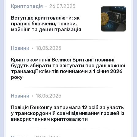
Криптопедія
•
26.07.2025
Вступ до криптовалюти: як
працює блокчейн, токени,
майнінг та децентралізація
Новини
•
18.05.2025
Криптокомпанії Великої Британії повинні
будуть збирати та звітувати про дані кожної
транзакції клієнтів починаючи з 1 січня 2026
року
Новини
•
18.05.2025
Поліція Гонконгу затримала 12 осіб за участь
у транскордонній схемі відмивання грошей із
використанням криптовалюти