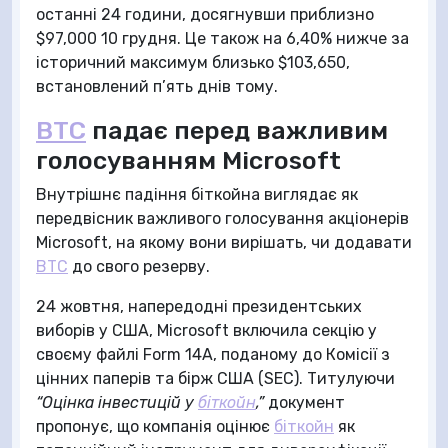
останні 24 години, досягнувши приблизно
$97,000 10 грудня. Це також на 6,40% нижче за
історичний максимум близько $103,650,
встановлений п’ять днів тому.
BTC
падає перед важливим
голосуванням Microsoft
Внутрішнє падіння біткойна виглядає як
передвісник важливого голосування акціонерів
Microsoft, на якому вони вирішать, чи додавати
BTC
до свого резерву.
24 жовтня, напередодні президентських
виборів у США, Microsoft включила секцію у
своєму файлі Form 14A, поданому до Комісії з
цінних паперів та бірж США (SEC). Титулуючи
“Оцінка інвестицій у
біткойн
,”
документ
пропонує, що компанія оцінює
біткойн
як