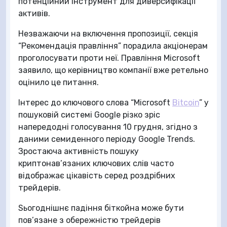
потенційний інструмент для диверсифікації
активів.
Незважаючи на включення пропозиції, секція
“Рекомендація правління” порадила акціонерам
проголосувати проти неї. Правління Microsoft
заявило, що керівництво компанії вже ретельно
оцінило це питання.
Інтерес до ключового слова “Microsoft
Bitcoin
” у
пошуковій системі Google різко зріс
напередодні голосування 10 грудня, згідно з
даними семиденного періоду Google Trends.
Зростаюча активність пошуку
криптонав’язаних ключових слів часто
відображає цікавість серед роздрібних
трейдерів.
Sьогоднішнє падіння біткойна може бути
пов’язане з обережністю трейдерів