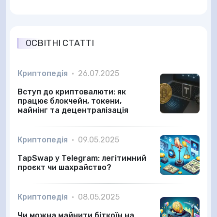
ОСВІТНІ СТАТТІ
Криптопедія
•
26.07.2025
Вступ до криптовалюти: як
працює блокчейн, токени,
майнінг та децентралізація
Криптопедія
•
09.05.2025
TapSwap у Telegram: легітимний
проєкт чи шахрайство?
Криптопедія
•
08.05.2025
Чи можна майнити біткоїн на