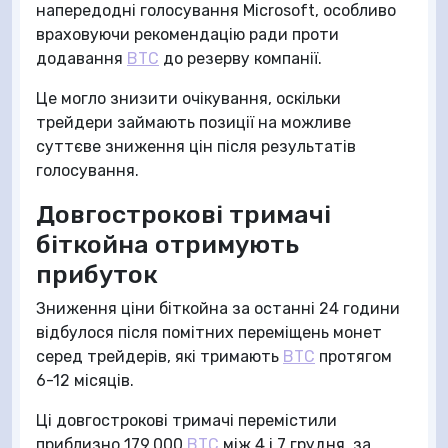
напередодні голосування Microsoft, особливо
враховуючи рекомендацію ради проти
додавання
BTC
до резерву компанії.
Це могло знизити очікування, оскільки
трейдери займають позиції на можливе
суттєве зниження цін після результатів
голосування.
Довгострокові тримачі
біткойна отримують
прибуток
Зниження ціни біткойна за останні 24 години
відбулося після помітних переміщень монет
серед трейдерів, які тримають
BTC
протягом
6-12 місяців.
Ці довгострокові тримачі перемістили
приблизно 179,000
BTC
між 4 і 7 грудня, за