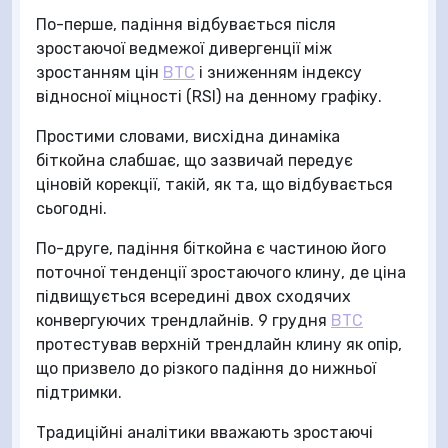
По-перше, падіння відбувається після
зростаючої ведмежої дивергенції між
зростанням цін
BTC
і зниженням індексу
відносної міцності (RSI) на денному графіку.
Простими словами, висхідна динаміка
біткойна слабшає, що зазвичай передує
ціновій корекції, такій, як та, що відбувається
сьогодні.
По-друге, падіння біткойна є частиною його
поточної тенденції зростаючого клину, де ціна
підвищується всередині двох сходячих
конвергуючих трендлайнів. 9 грудня
BTC
протестував верхній трендлайн клину як опір,
що призвело до різкого падіння до нижньої
підтримки.
Традиційні аналітики вважають зростаючі