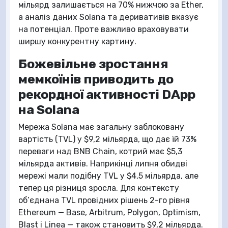
мільярд залишається на 70% нижчою за Ether,
а аналіз даних Solana та деривативів вказує
на потенціал. Проте важливо враховувати
ширшу конкурентну картину.
Божевільне зростання
мемкоїнів приводить до
рекордної активності DApp
на Solana
Мережа Solana має загальну заблоковану
вартість (TVL) у $9,2 мільярда, що дає їй 73%
переваги над BNB Chain, котрий має $5,3
мільярда активів. Наприкінці липня обидві
мережі мали подібну TVL у $4,5 мільярда, але
тепер ця різниця зросла. Для контексту
об’єднана TVL провідних рішень 2-го рівня
Ethereum — Base, Arbitrum, Polygon, Optimism,
Blast і Linea — також становить $9,2 мільярда.