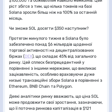
$100,000 та божевіллям навколо мемкоінів. Цей
ріст збігся з тим, що кілька токенів на базі
Solana зросли більш ніж на 100% за останній
місяць.
Чи зможе SOL досягти $350 наступним?
Протягом минулого тижня в Solana було
забезпечено понад $6 мільярдів щоденної
торгової активності на децентралізованих
біржах (
DEX
), що складає 45% від загального
ринку. Цей сплеск безпрецедентний у
порівнянні з іншими мережами, що викликає
зацікавленість, особливо враховуючи дуже
низькі транзакційні збори Solana в порівнянні з
Ethereum, BNB Chain та Polygon.
Деякі аналітики ринку вважають, що ціна SOL
може продовжити свої зростання, зазначаючи,
що її поточна ринкова капіталізація в $121