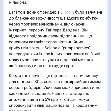
мільйона.
Багато відомих трейдерів
Bitcoin
були залучені
до блаженної можливості швидкого прибутку
через торгівлю мемкоінами, включаючи
інтернет-персону Тайлера Дердена. Він
відверто повідомив своїм підписникам, що
основним каталізатором потенційних
прибутків токенів Solana є “pumpenomics”,
попереджаючи їх про інших впливових осіб, які
можуть використовувати підозрілі методи,
щоб вплинути на свою аудиторію.
Кредитне плече є ще одним фактором ризику
для цінності SOL, оскільки надмірний оптимізм
серед трейдерів ф’ючерсів може призвести до
каскадних ліквідацій. Навіть стандартне
зниження ціни на 5% протягом дня може
спровокувати ліквідацію позиції з кредитним