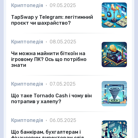
Криптопедія
•
09.05.2025
TapSwap у Telegram: легітимний
проєкт чи шахрайство?
Криптопедія
•
08.05.2025
Чи можна майнити біткоїн на
ігровому ПК? Ось що потрібно
знати
Криптопедія
•
07.05.2025
Що таке Tornado Cash і чому він
потрапив у халепу?
Криптопедія
•
06.05.2025
Що банкірам, бухгалтерам і
фінансовим директорам слід