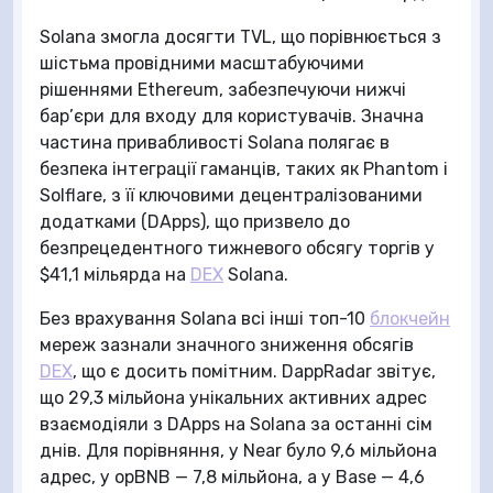
Solana змогла досягти TVL, що порівнюється з
шістьма провідними масштабуючими
рішеннями Ethereum, забезпечуючи нижчі
бар’єри для входу для користувачів. Значна
частина привабливості Solana полягає в
безпека інтеграції гаманців, таких як Phantom і
Solflare, з її ключовими децентралізованими
додатками (DApps), що призвело до
безпрецедентного тижневого обсягу торгів у
$41,1 мільярда на
DEX
Solana.
Без врахування Solana всі інші топ-10
блокчейн
мереж зазнали значного зниження обсягів
DEX
, що є досить помітним. DappRadar звітує,
що 29,3 мільйона унікальних активних адрес
взаємодіяли з DApps на Solana за останні сім
днів. Для порівняння, у Near було 9,6 мільйона
адрес, у opBNB — 7,8 мільйона, а у Base — 4,6