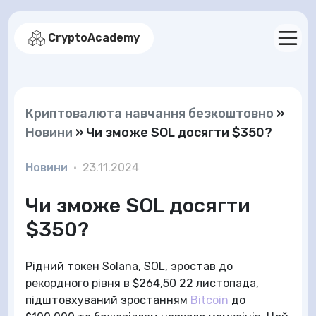
CryptoAcademy
Криптовалюта навчання безкоштовно
»
Новини
»
Чи зможе SOL досягти $350?
Новини
•
23.11.2024
Чи зможе SOL досягти
$350?
Рідний токен Solana, SOL, зростав до
рекордного рівня в $264,50 22 листопада,
підштовхуваний зростанням
Bitcoin
до