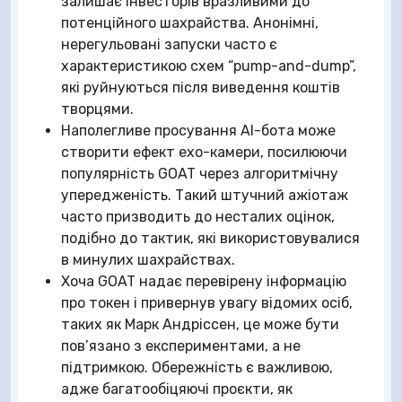
залишає інвесторів вразливими до
потенційного шахрайства. Анонімні,
нерегульовані запуски часто є
характеристикою схем “pump-and-dump”,
які руйнуються після виведення коштів
творцями.
Наполегливе просування AI-бота може
створити ефект ехо-камери, посилюючи
популярність GOAT через алгоритмічну
упередженість. Такий штучний ажіотаж
часто призводить до несталих оцінок,
подібно до тактик, які використовувалися
в минулих шахрайствах.
Хоча GOAT надає перевірену інформацію
про токен і привернув увагу відомих осіб,
таких як Марк Андріссен, це може бути
пов’язано з експериментами, а не
підтримкою. Обережність є важливою,
адже багатообіцяючі проєкти, як