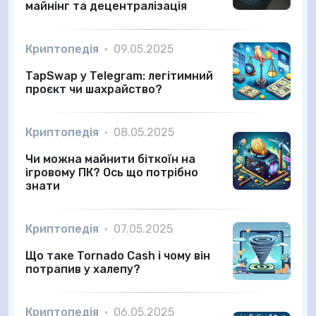
майнінг та децентралізація
Криптопедія
•
09.05.2025
TapSwap у Telegram: легітимний
проєкт чи шахрайство?
Криптопедія
•
08.05.2025
Чи можна майнити біткоїн на
ігровому ПК? Ось що потрібно
знати
Криптопедія
•
07.05.2025
Що таке Tornado Cash і чому він
потрапив у халепу?
Криптопедія
•
06.05.2025