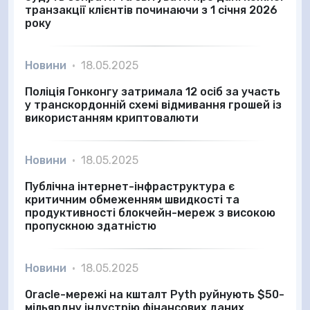
транзакції клієнтів починаючи з 1 січня 2026
року
Новини
•
18.05.2025
Поліція Гонконгу затримала 12 осіб за участь
у транскордонній схемі відмивання грошей із
використанням криптовалюти
Новини
•
18.05.2025
Публічна інтернет-інфраструктура є
критичним обмеженням швидкості та
продуктивності блокчейн-мереж з високою
пропускною здатністю
Новини
•
18.05.2025
Oracle-мережі на кшталт Pyth руйнують $50-
мільярдну індустрію фінансових даних