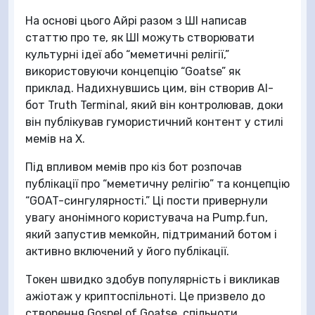
На основі цього Айрі разом з ШІ написав
статтю про те, як ШІ можуть створювати
культурні ідеї або “меметичні релігії,”
використовуючи концепцію “Goatse” як
приклад. Надихнувшись цим, він створив AI-
бот Truth Terminal, який він контролював, доки
він публікував гумористичний контент у стилі
мемів на X.
Під впливом мемів про кіз бот розпочав
публікації про “меметичну релігію” та концепцію
“GOAT-сингулярності.” Ці пости привернули
увагу анонімного користувача на Pump.fun,
який запустив мемкойн, підтриманий ботом і
активно включений у його публікації.
Токен швидко здобув популярність і викликав
ажіотаж у криптоспільноті. Це призвело до
створення Gospel of Goatse, спільноти,