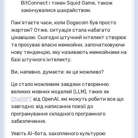
BitConnect і токен Squid Game, також
закінчувалися шахрайством.
Пам’ятаєте часи, коли Dogecoin був просто
жартом? Отже, ситуація стала набагато
цікавішою. Сьогодні штучний інтелект створює
та просуває власні мемкойни, започатковуючи
нову тенденцію, яку називають мемкойнами на
базі штучного інтелекту.
Ви, напевно, думаєте: як це можливо?
Це стало можливим завдяки створенню
великих мовних моделей (LLM), таких як
ChatGPT
від OpenAI, які можуть робити все що
завгодно: від написання поезії до
програмування складного програмного
забезпечення.
Уявіть AI-бота, захопленого культурою