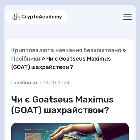
CryptoAcademy
Криптовалюта навчання безкоштовно
»
Посібники
»
Чи є Goatseus Maximus
(GOAT) шахрайством?
Посібники
•
25.10.2024
Чи є Goatseus Maximus
(GOAT) шахрайством?