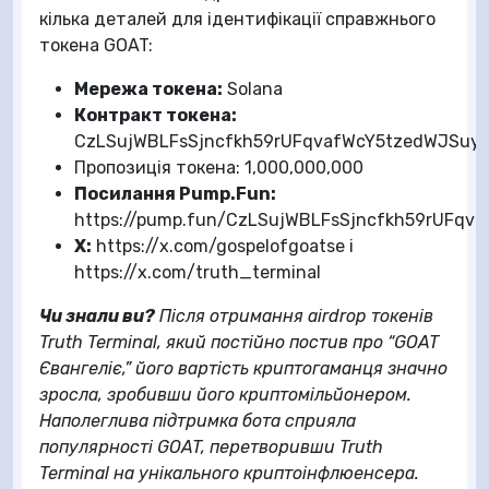
кілька деталей для ідентифікації справжнього
токена GOAT:
Мережа токена:
Solana
Контракт токена:
CzLSujWBLFsSjncfkh59rUFqvafWcY5tzedWJSuy
Пропозиція токена: 1,000,000,000
Посилання Pump.Fun:
https://pump.fun/CzLSujWBLFsSjncfkh59rUFq
X:
https://x.com/gospelofgoatse і
https://x.com/truth_terminal
Чи знали ви?
Після отримання airdrop токенів
Truth Terminal, який постійно постив про “GOAT
Євангеліє,” його вартість криптогаманця значно
зросла, зробивши його криптомільйонером.
Наполеглива підтримка бота сприяла
популярності GOAT, перетворивши Truth
Terminal на унікального криптоінфлюенсера.