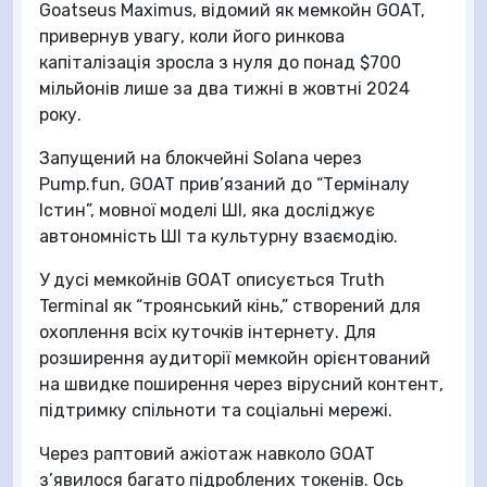
Goatseus Maximus, відомий як мемкойн GOAT,
привернув увагу, коли його ринкова
капіталізація зросла з нуля до понад $700
мільйонів лише за два тижні в жовтні 2024
року.
Запущений на блокчейні Solana через
Pump.fun, GOAT прив’язаний до “Терміналу
Істин”, мовної моделі ШІ, яка досліджує
автономність ШІ та культурну взаємодію.
У дусі мемкойнів GOAT описується Truth
Terminal як “троянський кінь,” створений для
охоплення всіх куточків інтернету. Для
розширення аудиторії мемкойн орієнтований
на швидке поширення через вірусний контент,
підтримку спільноти та соціальні мережі.
Через раптовий ажіотаж навколо GOAT
з’явилося багато підроблених токенів. Ось