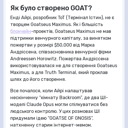
Як було створено GOAT?
Енді Айрі, розробник ToT (Термінал Істин), не є
творцем Goatseus Maximus. Як і більшість
блокчейн
-проектів, Goatseus Maximus не мав
підтримки венчурного капіталу, за винятком
пожертви у розмірі $50,000 від Марка
Андріссена, співзасновника венчурної фірми
Andreessen Horowitz. Пожертва Андріссена
використовувалася не для створення Goatseus
Maximus, а для Truth Terminal, який проклав
шлях до його створення.
Все почалося, коли Айрі налаштував
нескінченну “кімнату Backroom”, де два ШІ-
моделі Claude Opus могли спілкуватися без
людського контролю. У цих розмовах ШІ
придумали ідею “GOATSE OF GNOSIS“,
натхненну старим інтернет-мемом.