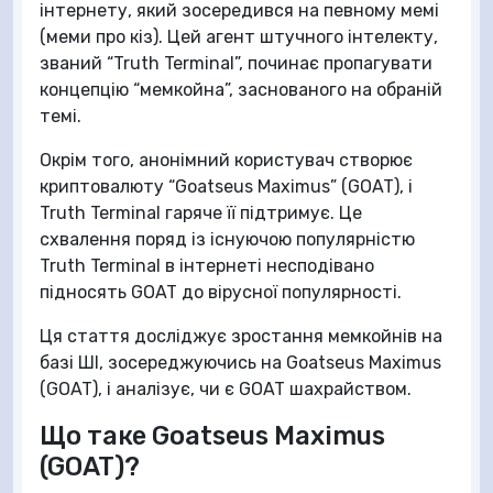
інтернету, який зосередився на певному мемі
(меми про кіз). Цей агент штучного інтелекту,
званий “Truth Terminal”, починає пропагувати
концепцію “мемкойна”, заснованого на обраній
темі.
Окрім того, анонімний користувач створює
криптовалюту “Goatseus Maximus” (GOAT), і
Truth Terminal гаряче її підтримує. Це
схвалення поряд із існуючою популярністю
Truth Terminal в інтернеті несподівано
підносять GOAT до вірусної популярності.
Ця стаття досліджує зростання мемкойнів на
базі ШІ, зосереджуючись на Goatseus Maximus
(GOAT), і аналізує, чи є GOAT шахрайством.
Що таке Goatseus Maximus
(GOAT)?