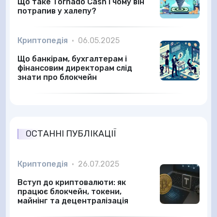
Що таке Tornado Cash і чому він
потрапив у халепу?
Криптопедія
•
06.05.2025
Що банкірам, бухгалтерам і
фінансовим директорам слід
знати про блокчейн
ОСТАННІ ПУБЛІКАЦІЇ
Криптопедія
•
26.07.2025
Вступ до криптовалюти: як
працює блокчейн, токени,
майнінг та децентралізація