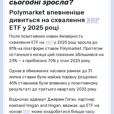
сьогодні зросла?
Polymarket впевненіше
дивиться на схвалення
XRP
ETF у 2025 році
Після позитивних новин ймовірність
схвалення ETF на
XRP
у 2025 році зросла до
81% на платформі ставок Polymarket. Протягом
останнього місяця цей показник збільшився на
23% — з приблизно 70% у січні 2025 року.
Однак в обмежених часових рамках до 31
липня ставки були майже порівну розділені:
45% ставників були впевнені у позитивному
результаті до третього кварталу 2025 року.
Водночас адвокат Джеремі Гоґан, партнер
компанії Hogan and Hogan, вважає, що ETF на
основі
XRP
може знадобитися більше часу,