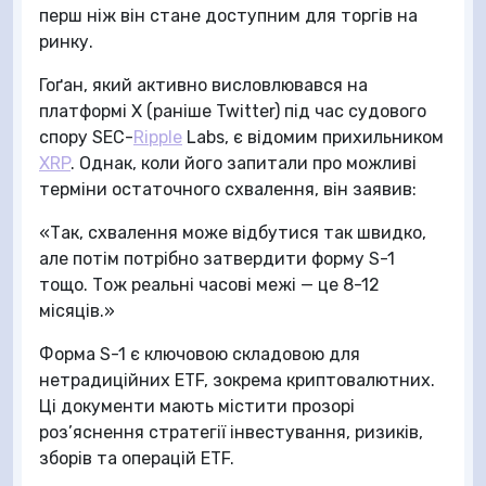
перш ніж він стане доступним для торгів на
ринку.
Гоґан, який активно висловлювався на
платформі X (раніше Twitter) під час судового
спору SEC-
Ripple
Labs, є відомим прихильником
XRP
. Однак, коли його запитали про можливі
терміни остаточного схвалення, він заявив:
«Так, схвалення може відбутися так швидко,
але потім потрібно затвердити форму S-1
тощо. Тож реальні часові межі — це 8-12
місяців.»
Форма S-1 є ключовою складовою для
нетрадиційних ETF, зокрема криптовалютних.
Ці документи мають містити прозорі
роз’яснення стратегії інвестування, ризиків,
зборів та операцій ETF.