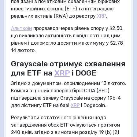
пов’язані з початковим схваленням біржових
інвестиційних фондів (ETF) та інтеграцією
реальних активів (RWA) до реєстру
XRP
.
Альткоїн
прорвався через рівень опору у $2.50,
що викликало активність ліквідності над цим
рівнем і допомогло досягти максимуму у $2.78
14 лютого.
Grayscale отримує схвалення
для ETF на
XRP
і DOGE
Згідно з документом, оприлюдненим 13 лютого,
Комісія з цінних паперів і бірж США (SEC)
підтвердила заявку Grayscale на форму 19b-4
для лістингу ETF на базі
XRP
і Dogecoin.
Результати остаточного рішення щодо
затвердження обох ETF очікуються протягом
240 днів, згідно з вимогами розділу 19 (b) (2)