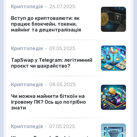
Криптопедія
•
26.07.2025
Вступ до криптовалюти: як
працює блокчейн, токени,
майнінг та децентралізація
Криптопедія
•
09.05.2025
TapSwap у Telegram: легітимний
проєкт чи шахрайство?
Криптопедія
•
08.05.2025
Чи можна майнити біткоїн на
ігровому ПК? Ось що потрібно
знати
Криптопедія
•
07.05.2025