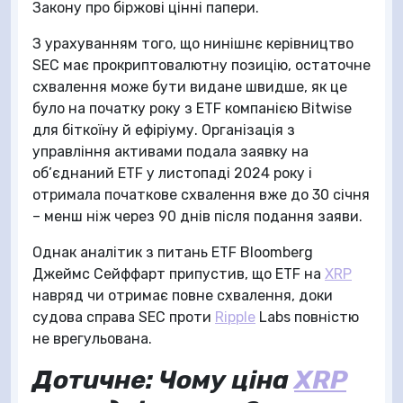
Закону про біржові цінні папери.
З урахуванням того, що нинішнє керівництво
SEC має прокриптовалютну позицію, остаточне
схвалення може бути видане швидше, як це
було на початку року з ETF компанією Bitwise
для біткоїну й ефіріуму. Організація з
управління активами подала заявку на
об’єднаний ETF у листопаді 2024 року і
отримала початкове схвалення вже до 30 січня
– менш ніж через 90 днів після подання заяви.
Однак аналітик з питань ETF Bloomberg
Джеймс Сейффарт припустив, що ETF на
XRP
навряд чи отримає повне схвалення, доки
судова справа SEC проти
Ripple
Labs повністю
не врегульована.
Дотичне: Чому ціна
XRP