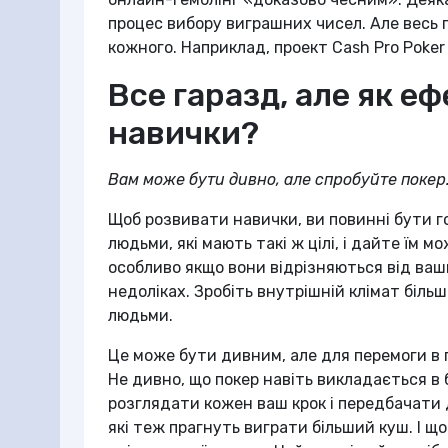
процес вибору виграшних чисел. Але весь п
кожного. Наприклад, проект Cash Pro Poke
Все гаразд, але як е
навички?
Вам може бути дивно, але спробуйте покер
Щоб розвивати навички, ви повинні бути го
людьми, які мають такі ж цілі, і дайте їм 
особливо якщо вони відрізняються від ваш
недоліках. Зробіть внутрішній клімат більш
людьми.
Це може бути дивним, але для перемоги в п
Не дивно, що покер навіть викладається в б
розглядати кожен ваш крок і передбачати д
які теж прагнуть виграти більший куш. І щ