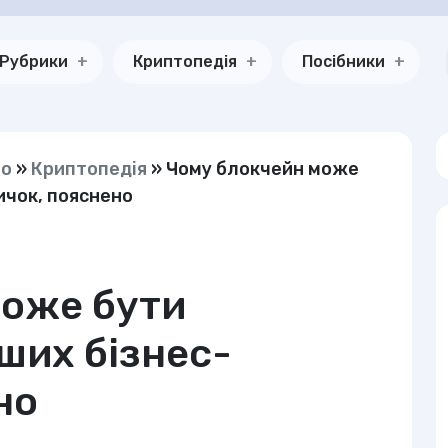
Рубрики
Криптопедія
Посібники
но
»
Криптопедія
»
Чому блокчейн може
ичок, пояснено
може бути
ших бізнес-
но