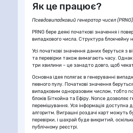
Як це працює?
Псевдовипадковий генератор чисел (PRNG), 
PRNG бере деякі початкові значення і пове
випадкового числа. Структура блокчейну 
Усі початкові значення даних беруться з в
та перевірки також вимагають часу. Однак 
три хвилини – це занадто довго, щоб чека
Основна ідея полягає в генеруванні випад
певного пулу. Початкові значення берутьс
випадковим одноразовим числом, тобто no
блоків Біткойна та Ефіру. Nonce дозволяє 
перемішування. Уся інформація доступна д
алгоритм. Виграшні роздачі карт можуть б
перевірки, і шахрай буде викритий, оскіль
публічному реєстрі.