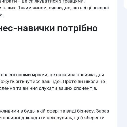
виграти – це спілкуватися з гравцями,
 інших. Таким чином, очевидно, що всі ці покерні
и.
знес-навички потрібно
хоплені своїми мріями, це важлива навичка для
ожуть зіткнутися ваші ідеї. Проте ви ніколи не
слення та вміння слухати ваших опонентів.
ливими в будь-якій сфері та виді бізнесу. Зараз
и повинні докладати всіх зусиль, щоб зберегти