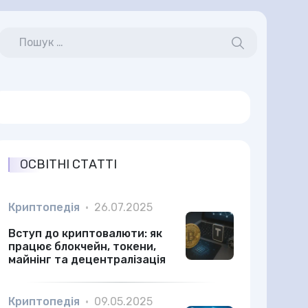
ОСВІТНІ СТАТТІ
Криптопедія
•
26.07.2025
Вступ до криптовалюти: як
працює блокчейн, токени,
майнінг та децентралізація
Криптопедія
•
09.05.2025