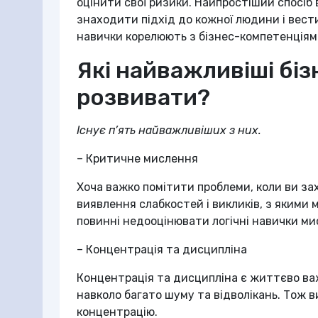
оцінити свої ризики. Найпростіший спосіб 
знаходити підхід до кожної людини і вести
навички корелюють з бізнес-компетенціям
Які найважливіші бі
розвивати?
Існує п’ять найважливіших з них.
– Критичне мислення
Хоча важко помітити проблеми, коли ви за
виявлення слабкостей і викликів, з якими м
повинні недооцінювати логічні навички ми
– Концентрація та дисципліна
Концентрація та дисципліна є життєво важ
навколо багато шуму та відволікань. Тож в
концентрацію.