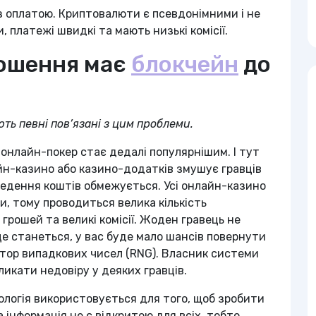
 оплатою. Криптовалюти є псевдонімними і не
 платежі швидкі та мають низькі комісії.
ношення має
блокчейн
до
ють певні пов’язані з цим проблеми.
онлайн-покер стає дедалі популярнішим. І тут
йн-казино або казино-додатків змушує гравців
иведення коштів обмежується. Усі онлайн-казино
, тому проводиться велика кількість
 грошей та великі комісії. Жоден гравець не
е станеться, у вас буде мало шансів повернути
атор випадкових чисел (RNG). Власник системи
икати недовіру у деяких гравців.
ологія використовується для того, щоб зробити
інформація не є відкритою для всіх, тобто