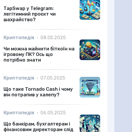
TapSwap у Telegram:
легітимний проєкт чи
шахрайство?
Криптопедія
•
08.05.2025
Чи можна майнити біткоїн на
ігровому ПК? Ось що
потрібно знати
Криптопедія
•
07.05.2025
Що таке Tornado Cash і чому
він потрапив у халепу?
Криптопедія
•
06.05.2025
Що банкірам, бухгалтерам і
фінансовим директорам слід