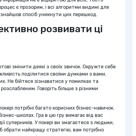
роцес є прозорим, і всі алгоритми видимі для
r знайшов спосіб уникнути цих перешкод.
фективно розвивати ці
.
тові змінити деякі з своїх звичок. Окружте себе
можливість поділитися своїми думками з вами,
их. Не бійтеся зізнаватися у помилках та
 розслабленим. Говоріть більше з різними
окері потрібні багато корисних бізнес-навичок.
ізнес-школах. Гра в цю гру вимагає від вас
ії суперників. У покері ви змагаєтеся з людьми,
об обрати найкращу стратегію, вам потрібно