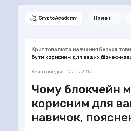
CryptoAcademy
Новини
Криптовалюта навчання безкоштов
бути корисним для ваших бізнес-нав
Криптопедія
•
27.09.2017
Чому блокчейн 
корисним для ва
навичок, поясне