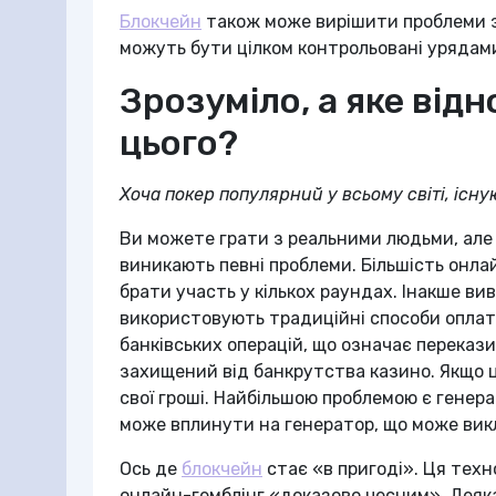
Блокчейн
також може вирішити проблеми з
можуть бути цілком контрольовані урядами,
Зрозуміло, а яке від
цього?
Хоча покер популярний у всьому світі, існу
Ви можете грати з реальними людьми, але 
виникають певні проблеми. Більшість онла
брати участь у кількох раундах. Інакше в
використовують традиційні способи оплати
банківських операцій, що означає перекази
захищений від банкрутства казино. Якщо ц
свої гроші. Найбільшою проблемою є генер
може вплинути на генератор, що може викл
Ось де
блокчейн
стає «в пригоді». Ця техн
онлайн-гемблінг «доказово чесним». Деяка 