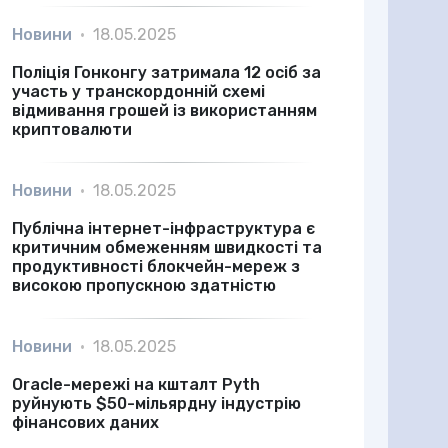
Новини
•
18.05.2025
Поліція Гонконгу затримала 12 осіб за
участь у транскордонній схемі
відмивання грошей із використанням
криптовалюти
Новини
•
18.05.2025
Публічна інтернет-інфраструктура є
критичним обмеженням швидкості та
продуктивності блокчейн-мереж з
високою пропускною здатністю
Новини
•
18.05.2025
Oracle-мережі на кшталт Pyth
руйнують $50-мільярдну індустрію
фінансових даних