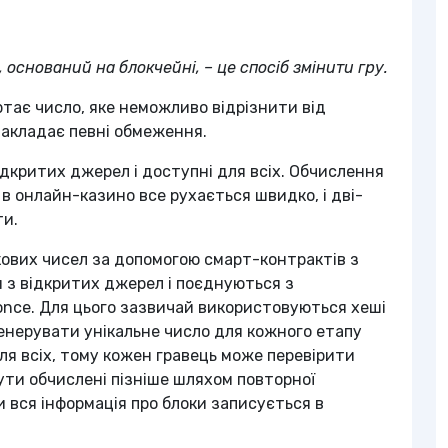
оснований на блокчейні, – це спосіб змінити гру.
ртає число, яке неможливо відрізнити від
накладає певні обмеження.
ідкритих джерел і доступні для всіх. Обчислення
в онлайн-казино все рухається швидко, і дві-
ти.
кових чисел за допомогою смарт-контрактів з
я з відкритих джерел і поєднуються з
nce. Для цього зазвичай використовуються хеші
генерувати унікальне число для кожного етапу
ля всіх, тому кожен гравець може перевірити
ути обчислені пізніше шляхом повторної
ки вся інформація про блоки записується в