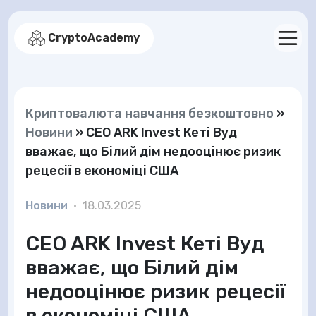
CryptoAcademy
Криптовалюта навчання безкоштовно
»
Новини
»
CEO ARK Invest Кеті Вуд
вважає, що Білий дім недооцінює ризик
рецесії в економіці США
Новини
•
18.03.2025
CEO ARK Invest Кеті Вуд
вважає, що Білий дім
недооцінює ризик рецесії
в економіці США