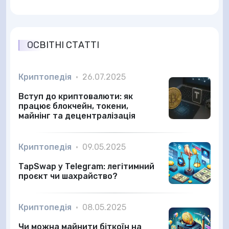
ОСВІТНІ СТАТТІ
Криптопедія
•
26.07.2025
Вступ до криптовалюти: як
працює блокчейн, токени,
майнінг та децентралізація
Криптопедія
•
09.05.2025
TapSwap у Telegram: легітимний
проєкт чи шахрайство?
Криптопедія
•
08.05.2025
Чи можна майнити біткоїн на