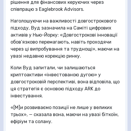
рішення для фінансових керуючих через
співпрацю з Eaglebrook Advisors.
Наголошуючи на важливості довгострокового
підходу, Вуд зазначила на Саміті цифрових
активів у Нью-Йорку: «Довгострокові інновації
обов’язково перемагають, навіть проходячи
через ці випробування та труднощі», маючи на
увазі недавню корекцію ринку.
Коли Вуд запитали, чи залишаються
криптоактиви «інвестованою дугою» у
довгостроковій перспективі, вона відповіла, що
ця стратегія є основою підходу ARK до
інвестування.
«[М]и розвиваємо позиції не лише у великих
трьох», — сказала вона, маючи на увазі біткоїн,
ефіріум та солану.