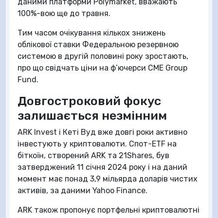
даними платформи Polymarket, вважають
100%-вою ще до травня.
Тим часом очікування кількох знижень
облікової ставки Федеральною резервною
системою в другій половині року зростають,
про що свідчать ціни на ф’ючерси CME Group
Fund.
Довгостроковий фокус
залишається незмінним
ARK Invest і Кеті Вуд вже довгі роки активно
інвестують у криптовалюти. Спот-ETF на
біткоїн, створений ARK та 21Shares, був
затверджений 11 січня 2024 року і на даний
момент має понад 3,9 мільярда доларів чистих
активів, за даними Yahoo Finance.
ARK також пропонує портфельні криптовалютні