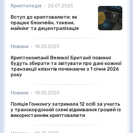
Криптопедія
•
26.07.2025
Вступ до криптовалюти: як
працює блокчейн, токени,
майнінг та децентралізація
Новини
•
18.05.2025
Криптокомпанії Великої Британії повинні
будуть збирати та звітувати про дані кожної
транзакції клієнтів починаючи з 1 січня 2026
року
Новини
•
18.05.2025
Поліція Гонконгу затримала 12 осіб за участь
у транскордонній схемі відмивання грошей із
використанням криптовалюти