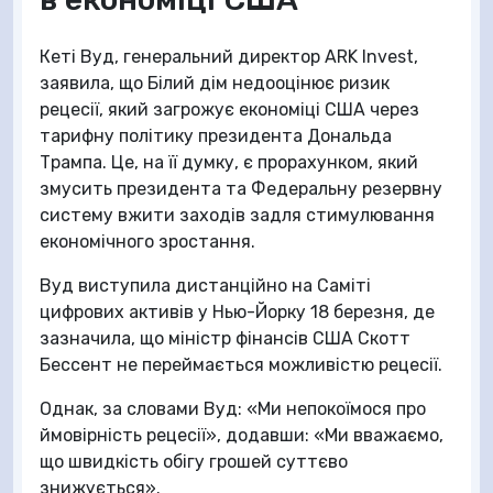
Кеті Вуд, генеральний директор ARK Invest,
заявила, що Білий дім недооцінює ризик
рецесії, який загрожує економіці США через
тарифну політику президента Дональда
Трампа. Це, на її думку, є прорахунком, який
змусить президента та Федеральну резервну
систему вжити заходів задля стимулювання
економічного зростання.
Вуд виступила дистанційно на Саміті
цифрових активів у Нью-Йорку 18 березня, де
зазначила, що міністр фінансів США Скотт
Бессент не переймається можливістю рецесії.
Однак, за словами Вуд: «Ми непокоїмося про
ймовірність рецесії», додавши: «Ми вважаємо,
що швидкість обігу грошей суттєво
знижується».