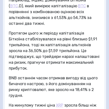
Наприклад, Індекс домінування Біткоїна
(
BTC
.D), який вимірює капіталізацію
BTC
в
порівнянні з комбінованою оцінкою всіх
альткойнів, знизився з 61,53% до 54,73% за
останні два тижні.
Протягом цього ж періоду капіталізація
Біткоїна стабілізувалася на рівні близько $1,91
трильйона, тоді як капіталізація альткоінів
зросла на 36,50% до $1,59 трильйона. Це
підтверджує, що трейдери наразі налаштовані
на ризик, прагнучи отримати максимальний
прибуток.
BNB останнім часом отримав вигоду від цього
бичачого настрою, з його домінуванням на
ринку криптовалют, яке зросло на 18,41% з 2
грудня.
На минулому тижні ціна
XRP
зросла більш ніж