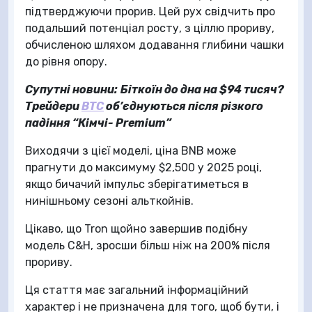
підтверджуючи прорив. Цей рух свідчить про
подальший потенціал росту, з ціллю прориву,
обчисленою шляхом додавання глибини чашки
до рівня опору.
Супутні новини:
Біткоїн до дна на $94 тисяч?
Трейдери
BTC
об’єднуються після різкого
падіння “Кімчі- Premium”
Виходячи з цієї моделі, ціна BNB може
прагнути до максимуму $2,500 у 2025 році,
якщо бичачий імпульс зберігатиметься в
нинішньому сезоні альткойнів.
Цікаво, що Tron щойно завершив подібну
модель C&H, зросши більш ніж на 200% після
прориву.
Ця стаття має загальний інформаційний
характер і не призначена для того, щоб бути, і