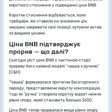
короткого стиснення у підвищенні ціни BNB.
Коротке стиснення відбувається, коли
трейдери, які ставили на зниження цін,
змушені закривати свої позиції, купуючи актив
за вищими цінами.
Ціна BNB підтверджує
прорив — що далі?
Сьогодні ріст ціни BNB є частиною стадії
прориву його наявної моделі “чашка з ручкою”
(C&H).
“Чашка” формувалася протягом багаторічного
періоду, представляючи округлу консолідацію,
тоді як “ручка” створила коротку відкат нижче
рівня опору, який становить близько $650.
Ціна BNB тепер прорвалася вище рівня опору,