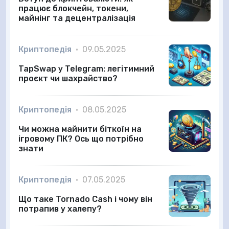
працює блокчейн, токени,
майнінг та децентралізація
Криптопедія
•
09.05.2025
TapSwap у Telegram: легітимний
проєкт чи шахрайство?
Криптопедія
•
08.05.2025
Чи можна майнити біткоїн на
ігровому ПК? Ось що потрібно
знати
Криптопедія
•
07.05.2025
Що таке Tornado Cash і чому він
потрапив у халепу?