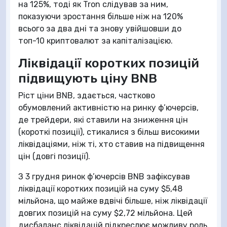
на 125%, тоді як Tron слідував за ним,
показуючи зростання більше ніж на 120%
всього за два дні та знову увійшовши до
топ-10 криптовалют за капіталізацією.
Ліквідації коротких позицій
підвищують ціну BNB
Ріст ціни BNB, здається, частково
обумовлений активністю на ринку ф’ючерсів,
де трейдери, які ставили на зниження цін
(короткі позиції), стикалися з більш високими
ліквідаціями, ніж ті, хто ставив на підвищення
цін (довгі позиції).
З 3 грудня ринок ф’ючерсів BNB зафіксував
ліквідації коротких позицій на суму $5,48
мільйона, що майже вдвічі більше, ніж ліквідації
довгих позицій на суму $2,72 мільйона. Цей
дисбаланс ліквідацій підкреслює можливу роль