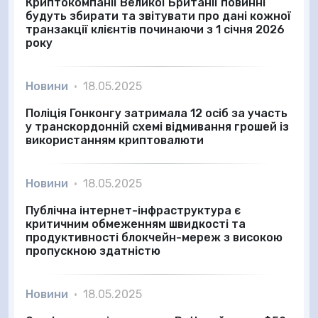
Криптокомпанії Великої Британії повинні
будуть збирати та звітувати про дані кожної
транзакції клієнтів починаючи з 1 січня 2026
року
Новини
•
18.05.2025
Поліція Гонконгу затримала 12 осіб за участь
у транскордонній схемі відмивання грошей із
використанням криптовалюти
Новини
•
18.05.2025
Публічна інтернет-інфраструктура є
критичним обмеженням швидкості та
продуктивності блокчейн-мереж з високою
пропускною здатністю
Новини
•
18.05.2025