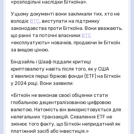
«розподільчі наслідки Біткоїна».
У цьому документі вони закликали тих, хто не
володіє
BTC
, виступати на підтримку
законодавства проти Біткоїна. Вони вважають,
що ранні та поточні власники
BTC
«експлуатують» новачків, продаючи їм Біткоїн
за вищою ціною.
Біндзайль і Шааф піддали критиці
криптовалюту навіть після того, як у США
з’явилися перші біржові фонди (ETF) на Біткоїн
у 2024 році. Вони заявили:
«Біткоїн не виконав своєї обіцянки стати
глобальною децентралізованою цифровою
валютою. Натомість він використовується для
нелегальних транзакцій. Схвалення ETF не
змінює того факту, що Біткоїн непридатний як
платіжний засіб або інвестиція.»