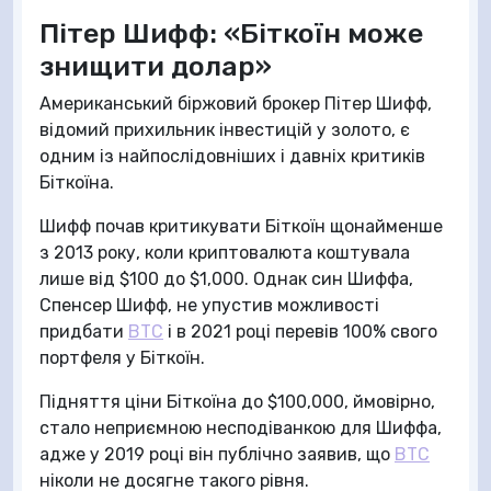
Пітер Шифф: «Біткоїн може
знищити долар»
Американський біржовий брокер Пітер Шифф,
відомий прихильник інвестицій у золото, є
одним із найпослідовніших і давніх критиків
Біткоїна.
Шифф почав критикувати Біткоїн щонайменше
з 2013 року, коли криптовалюта коштувала
лише від $100 до $1,000. Однак син Шиффа,
Спенсер Шифф, не упустив можливості
придбати
BTC
і в 2021 році перевів 100% свого
портфеля у Біткоїн.
Підняття ціни Біткоїна до $100,000, ймовірно,
стало неприємною несподіванкою для Шиффа,
адже у 2019 році він публічно заявив, що
BTC
ніколи не досягне такого рівня.