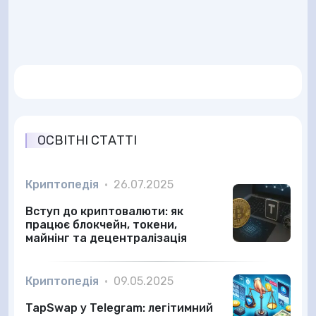
ОСВІТНІ СТАТТІ
Криптопедія
•
26.07.2025
Вступ до криптовалюти: як
працює блокчейн, токени,
майнінг та децентралізація
Криптопедія
•
09.05.2025
TapSwap у Telegram: легітимний