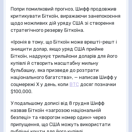
Попри помилковий прогноз, Шифф продовжив
критикувати Біткоїн, виражаючи занепокоєння
щодо можливих дій уряду США зі створення
стратегічного резерву Біткоїна.
«Іронія в тому, що Біткоїн може врешті-решт і
знищити долар, якщо уряд США прийме
Біткоїн, надрукує трильйони доларів для його
купівлі й створить масштабну мильну
бульбашку, яка призведе до розтрати
національного багатства», — написав Шифф у
соцмережі X у день, коли
BTC
досяг позначки
$100,000.
У подальшому дописі від 8 грудня Шифф
назвав Біткоїн «загрозою національній
безпеці» та «ворогом номер один» через
припущення, що США можуть використати
публічні кошти для його купівлі.