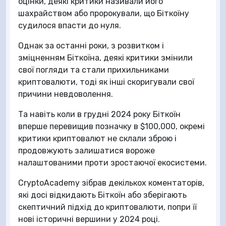
оцінки, деякі критики називали його
шахрайством або пророкували, що Біткоїну
судилося впасти до нуля.
Однак за останні роки, з розвитком і
зміцненням Біткоїна, деякі критики змінили
свої погляди та стали прихильниками
криптовалюти, тоді як інші скоригували свої
причини невдоволення.
Та навіть коли в грудні 2024 року Біткоїн
вперше перевищив позначку в $100,000, окремі
критики криптовалют не склали зброю і
продовжують залишатися вороже
налаштованими проти зростаючої екосистеми.
CryptoAcademy зібрав декількох коментаторів,
які досі відкидають Біткоїн або зберігають
скептичний підхід до криптовалюти, попри її
нові історичні вершини у 2024 році.