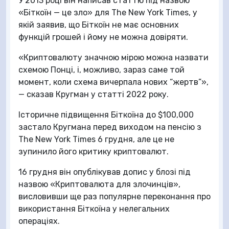
У 2013 році він написав статтю під назвою
«Біткоїн — це зло» для The New York Times, у
якій заявив, що Біткоїн не має основних
функцій грошей і йому не можна довіряти.
«Криптовалюту значною мірою можна назвати
схемою Понці, і, можливо, зараз саме той
момент, коли схема вичерпала нових “жертв”»,
— сказав Кругман у статті 2022 року.
Історичне підвищення Біткоїна до $100,000
застало Кругмана перед виходом на пенсію з
The New York Times 6 грудня, але це не
зупинило його критику криптовалют.
16 грудня він опублікував допис у блозі під
назвою «Криптовалюта для злочинців»,
висловивши ще раз популярне переконання про
використання Біткоїна у нелегальних
операціях.