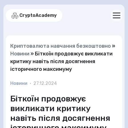
CryptoAcademy
Криптовалюта навчання безкоштовно
»
Новини
»
Біткоїн продовжує викликати
критику навіть після досягнення
історичного максимуму
Новини
•
27.12.2024
Біткоїн продовжує
викликати критику
навіть після досягнення
історичного максимуму