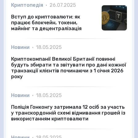
Криптопедія
•
26.07.2025
Вступ до криптовалюти: як
працює блокчейн, токени,
майнінг та децентралізація
Новини
•
18.05.2025
Криптокомпанії Великої Британії повинні
будуть збирати та звітувати про дані кожної
транзакції клієнтів починаючи з 1 січня 2026
року
Новини
•
18.05.2025
Поліція Гонконгу затримала 12 осіб за участь
у транскордонній схемі відмивання грошей із
використанням криптовалюти
Новини
•
18.05.2025