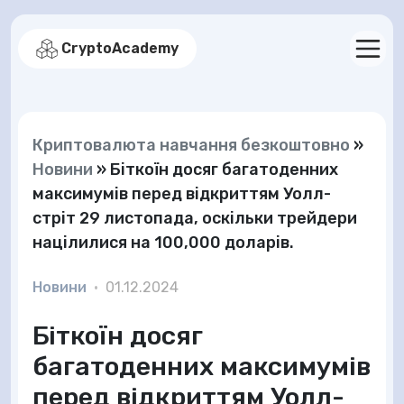
CryptoAcademy
Криптовалюта навчання безкоштовно
»
Новини
»
Біткоїн досяг багатоденних
максимумів перед відкриттям Уолл-
стріт 29 листопада, оскільки трейдери
націлилися на 100,000 доларів.
Новини
•
01.12.2024
Біткоїн досяг
багатоденних максимумів
перед відкриттям Уолл-