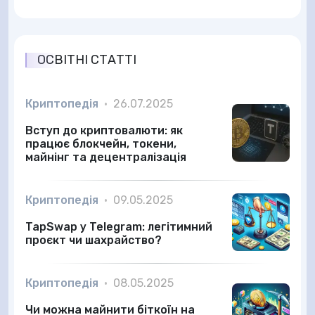
ОСВІТНІ СТАТТІ
Криптопедія
•
26.07.2025
Вступ до криптовалюти: як
працює блокчейн, токени,
майнінг та децентралізація
Криптопедія
•
09.05.2025
TapSwap у Telegram: легітимний
проєкт чи шахрайство?
Криптопедія
•
08.05.2025
Чи можна майнити біткоїн на