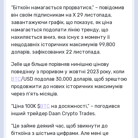
“Біткоїн намагається прорватися,” – повідомив
він своїм підписникам на X 29 листопада,
завантажуючи графік, що показує, як ціна
намагається подолати лінію тренду, що
нахиляється вниз, яка існує з моменту її
нещодавніх історичних максимумів 99,800
доларів, зафіксованих 22 листопада.
Jelle ще більше порівняв нинішню цінову
поведінку з проривом у жовтні 2023 року, коли
BTC
/USD подолав 30,000 доларів, щоб зрештою
продовжити до нових історичних максимумів
через п’ять місяців.
“Ціна 100K $
BTC
на досяжності,” – погодився
інший трейдер Daan Crypto Trades.
“Це займе деякий час, щоб звикнути до
біткоїна з шістьма цифрами. Але мені це