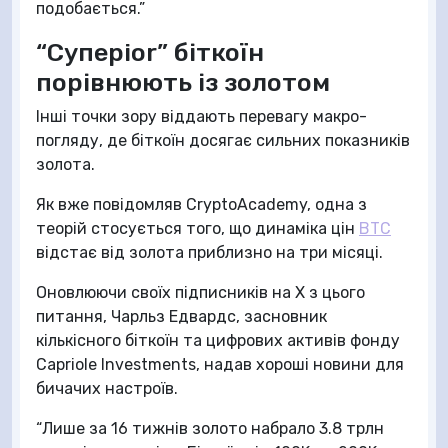
подобається.”
“Суперior” біткоїн
порівнюють із золотом
Інші точки зору віддають перевагу макро-
погляду, де біткоїн досягає сильних показників
золота.
Як вже повідомляв CryptoAcademy, одна з
теорій стосується того, що динаміка цін
BTC
відстає від золота приблизно на три місяці.
Оновлюючи своїх підписників на X з цього
питання, Чарльз Едвардс, засновник
кількісного біткоїн та цифрових активів фонду
Capriole Investments, надав хороші новини для
бичачих настроїв.
“Лише за 16 тижнів золото набрало 3.8 трлн