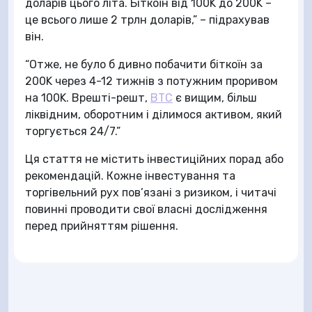
доларів цього літа. Біткоїн від 100K до 200K –
це всього лише 2 трлн доларів,” – підрахував
він.
“Отже, не було б дивно побачити біткоїн за
200K через 4-12 тижнів з потужним проривом
на 100K. Врешті-решт,
BTC
є вищим, більш
ліквідним, оборотним і ділимося активом, який
торгується 24/7.”
Ця стаття не містить інвестиційних порад або
рекомендацій. Кожне інвестування та
торгівельний рух пов’язані з ризиком, і читачі
повинні проводити свої власні дослідження
перед прийняттям рішення.