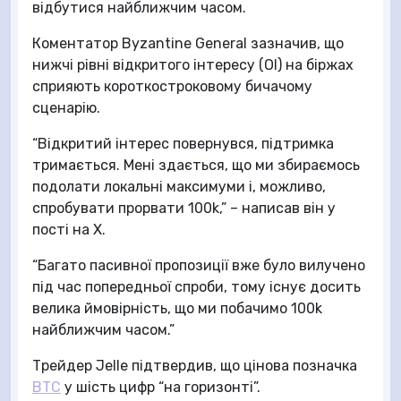
відбутися найближчим часом.
Коментатор Byzantine General зазначив, що
нижчі рівні відкритого інтересу (OI) на біржах
сприяють короткостроковому бичачому
сценарію.
“Відкритий інтерес повернувся, підтримка
тримається. Мені здається, що ми збираємось
подолати локальні максимуми і, можливо,
спробувати прорвати 100k,” – написав він у
пості на X.
“Багато пасивної пропозиції вже було вилучено
під час попередньої спроби, тому існує досить
велика ймовірність, що ми побачимо 100k
найближчим часом.”
Трейдер Jelle підтвердив, що цінова позначка
BTC
у шість цифр “на горизонті”.