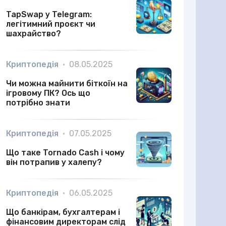
TapSwap у Telegram:
легітимний проєкт чи
шахрайство?
Криптопедія
•
08.05.2025
Чи можна майнити біткоїн на
ігровому ПК? Ось що
потрібно знати
Криптопедія
•
07.05.2025
Що таке Tornado Cash і чому
він потрапив у халепу?
Криптопедія
•
06.05.2025
Що банкірам, бухгалтерам і
фінансовим директорам слід