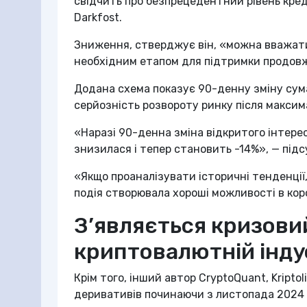
свідчить про безпрецедентний рівень кред
Darkfost.
Зниження, стверджує він, «можна вважат
необхідним етапом для підтримки продов
Додана схема показує 90-денну зміну сума
серйозність розвороту ринку після максим
«Наразі 90-денна зміна відкритого інтере
знизилася і тепер становить -14%», — підс
«Якщо проаналізувати історичні тенденці
подія створювала хороші можливості в кор
З’являється кризови
криптовалютній індус
Крім того, інший автор CryptoQuant, Kripto
деривативів починаючи з листопада 2024 