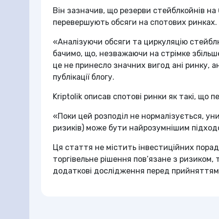
Він зазначив, що резерви стейблкойнів на 
перевершують обсяги на спотових ринках. 
«Аналізуючи обсяги та циркуляцію стейблко
бачимо, що, незважаючи на стрімке збільше
це не принесло значних вигод ані ринку, а
публікації блогу.
Kriptolik описав спотові ринки як такі, що 
«Поки цей розподіл не нормалізується, ун
ризиків) може бути найрозумнішим підходо
Ця стаття не містить інвестиційних порад
торгівельне рішення пов’язане з ризиком,
додаткові дослідження перед прийняттям 