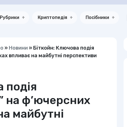
Рубрики
Криптопедія
Посібники
но
»
Новини
»
Біткойн: Ключова подія
ках впливає на майбутні перспективи
а подія
” на ф’ючерсних
на майбутні