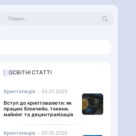
ОСВІТНІ СТАТТІ
Криптопедія
•
26.07.2025
Вступ до криптовалюти: як
працює блокчейн, токени,
майнінг та децентралізація
Криптопедія
•
09.05.2025