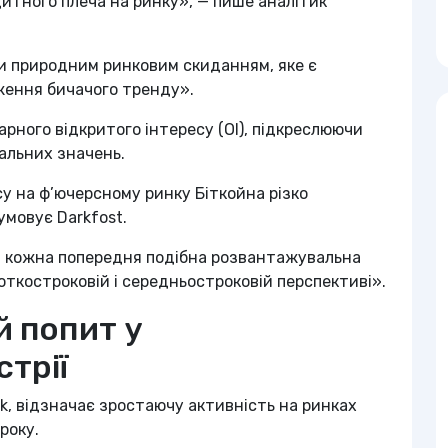
итного плеча на ринку», — пише аналітик
и природним ринковим скиданням, яке є
ження бичачого тренду».
рного відкритого інтересу (OI), підкреслюючи
альних значень.
су на ф’ючерсному ринку Біткойна різко
умовує Darkfost.
ї, кожна попередня подібна розвантажувальна
откостроковій і середньостроковій перспективі».
й попит у
трії
lik, відзначає зростаючу активність на ринках
року.