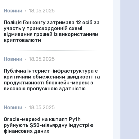
Новини
•
18.05.2025
Поліція Гонконгу затримала 12 осіб за
участь у транскордонній схемі
відмивання грошей із використанням
криптовалюти
Новини
•
18.05.2025
Публічна інтернет-інфраструктура є
критичним обмеженням швидкості та
продуктивності блокчейн-мереж з
високою пропускною здатністю
Новини
•
18.05.2025
Oracle-мережі на кшталт Pyth
руйнують $50-мільярдну індустрію
фінансових даних