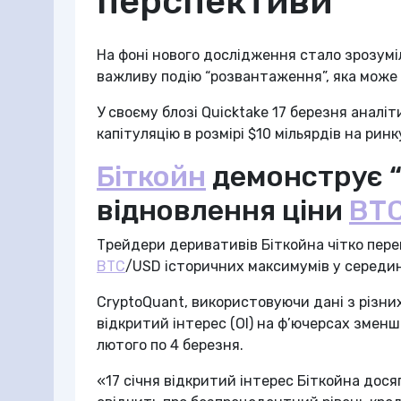
перспективи
На фоні нового дослідження стало зрозумі
важливу подію “розвантаження”, яка може
У своєму блозі Quicktake 17 березня анал
капітуляцію в розмірі $10 мільярдів на ринк
Біткойн
демонструє “
відновлення ціни
BT
Трейдери деривативів Біткойна чітко пер
BTC
/USD історичних максимумів у середині
CryptoQuant, використовуючи дані з різни
відкритий інтерес (OI) на ф’ючерсах зменш
лютого по 4 березня.
«17 січня відкритий інтерес Біткойна дос