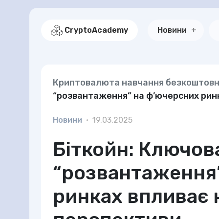
CryptoAcademy
Новини
Криптовалюта навчання безкоштов
“розвантаження” на ф’ючерсних рин
Новини
•
19.03.2025
Біткойн: Ключов
“розвантаження
ринках впливає 