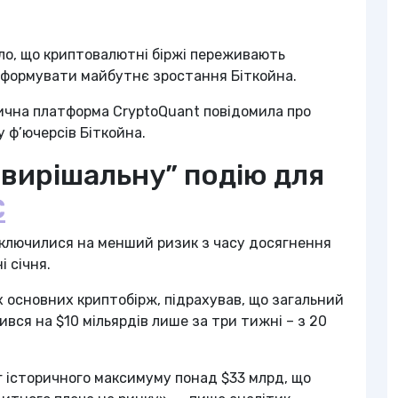
ло, що криптовалютні біржі переживають
 формувати майбутнє зростання Біткойна.
ітична платформа CryptoQuant повідомила про
у ф’ючерсів Біткойна.
вирішальну” подію для
C
еключилися на менший ризик з часу досягнення
 січня.
х основних криптобірж, підрахував, що загальний
ився на $10 мільярдів лише за три тижні – з 20
яг історичного максимуму понад $33 млрд, що