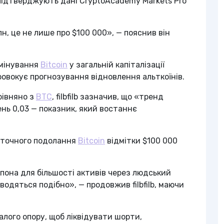
 підтверджують дані CryptoAcademy Markets Pro
лн, це не лише про $100 000», — пояснив він
омінування
Bitcoin
у загальній капіталізації
овокує прогнозування відновлення альткоїнів.
рівняно з
BTC
, filbfilb зазначив, що «тренд
ень 0,03 — показник, який востаннє
аточного подолання
Bitcoin
відмітки $100 000
епона для більшості активів через людський
водяться подібно», — продовжив filbfilb, маючи
алого опору, щоб ліквідувати шорти,