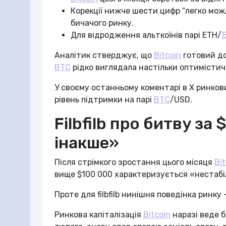
Корекції нижче шести цифр “легко можли
бичачого ринку.
Для відродження альткоїнів парі ETH/
Аналітик стверджує, що
Bitcoin
готовий до
BTC
рідко виглядала настільки оптимістич
У своєму останньому коментарі в X ринкови
рівень підтримки на парі
BTC
/USD.
Filbfilb про битву за
інакше»
Після стрімкого зростання цього місяця
Bi
вище $100 000 характеризується «нестабі
Проте для filbfilb нинішня поведінка ринку
Ринкова капіталізація
Bitcoin
наразі веде б