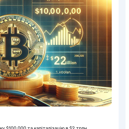
ку $100 000 та капіталізацію в $2 трлн.