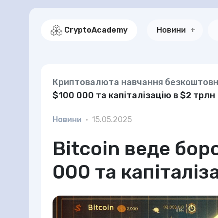
CryptoAcademy
Новини
Криптовалюта навчання безкоштов
$100 000 та капіталізацію в $2 трлн
Новини
•
15.05.2025
Bitcoin веде бор
000 та капіталіз