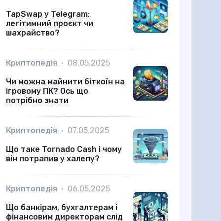
TapSwap у Telegram:
легітимний проєкт чи
шахрайство?
Криптопедія
•
08.05.2025
Чи можна майнити біткоїн на
ігровому ПК? Ось що
потрібно знати
Криптопедія
•
07.05.2025
Що таке Tornado Cash і чому
він потрапив у халепу?
Криптопедія
•
06.05.2025
Що банкірам, бухгалтерам і
фінансовим директорам слід