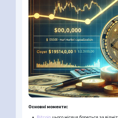
Основні моменти:
Bitcoin
цього місяця бореться за відміт