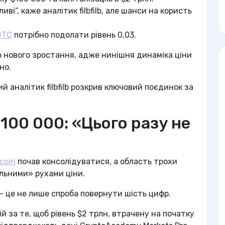
ві”, каже аналітик filbfilb, але шанси на користь
BTC
потрібно подолати рівень 0,03.
 нового зростання, адже нинішня динаміка ціни
но.
й аналітик filbfilb розкрив ключовий поєдинок за
 $100 000: «Цього разу не
tcoin
почав консолідуватися, а область трохи
льними» рухами ціни.
 — це не лише спроба повернути шість цифр.
ій за те, щоб рівень $2 трлн, втрачену на початку