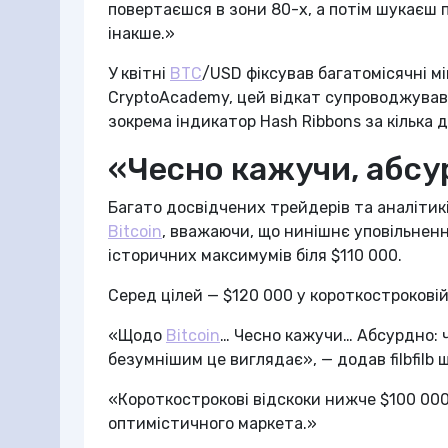
повертаєшся в зони 80-х, а потім шукаєш 
інакше.»
У квітні
BTC
/USD фіксував багатомісячні мі
CryptoAcademy, цей відкат супроводжував
зокрема індикатор Hash Ribbons за кілька 
«Чесно кажучи, абс
Багато досвідчених трейдерів та аналітик
Bitcoin
, вважаючи, що нинішнє уповільнен
історичних максимумів біля $110 000.
Серед цілей — $120 000 у короткостроковій 
«Щодо
Bitcoin
… Чесно кажучи… Абсурдно: ч
безумнішим це виглядає», — додав filbfilb
«Короткострокові відскоки нижче $100 000 
оптимістичного маркета.»