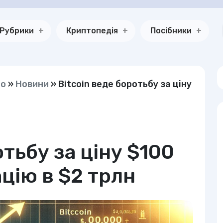
Рубрики
Криптопедія
Посібники
но
»
Новини
»
Bitcoin веде боротьбу за ціну
отьбу за ціну $100
ацію в $2 трлн