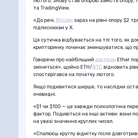
лютого, знову став опорою замість опору,
та TradingView.
«До речі,
Bitcoin
зараз на рівні опору $2 тр
підписникам у X.
Ця сутичка відбувається на тлі того, як д
крипторинку починає зменшуватися, що пр
Говорячи про найбільший
альткоїн
Ether по
зміниться», щойно ETH/
BTC
відновить рів
спостерігався на початку лютого.
Якщо подивитися ширше, то наслідки ост
очевидні.
«$1 чи $100 — це завжди психологічна пер
фактор. Подивіться на інші активи: вони по
на увазі значення круглих чисел.
«Спалюєш круглу відмітку після довготрив