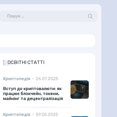
ОСВІТНІ СТАТТІ
Криптопедія
•
26.07.2025
Вступ до криптовалюти: як
працює блокчейн, токени,
майнінг та децентралізація
Криптопедія
•
09.05.2025