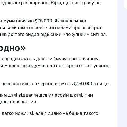
подальше розширення. Вірю, що цього разу не
німуми близько $75 000. Як повідомляв
ся сильними ончейн-сигналами про розворот,
днів до того видав рідкісний «покупний» сигнал.
урдно»
ів продовжують давати бичачі прогнози для
ня — лише передумова до повторного тестування
перспективі, а в червні очікують $150 000 і вище.
им далі віддаляєшся у часовій шкалі, тим
 щодо перспектив.
легко можливі, але я давно не бачив такого