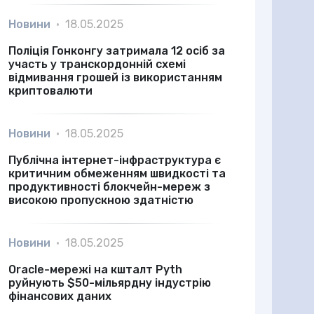
Новини
•
18.05.2025
Поліція Гонконгу затримала 12 осіб за
участь у транскордонній схемі
відмивання грошей із використанням
криптовалюти
Новини
•
18.05.2025
Публічна інтернет-інфраструктура є
критичним обмеженням швидкості та
продуктивності блокчейн-мереж з
високою пропускною здатністю
Новини
•
18.05.2025
Oracle-мережі на кшталт Pyth
руйнують $50-мільярдну індустрію
фінансових даних