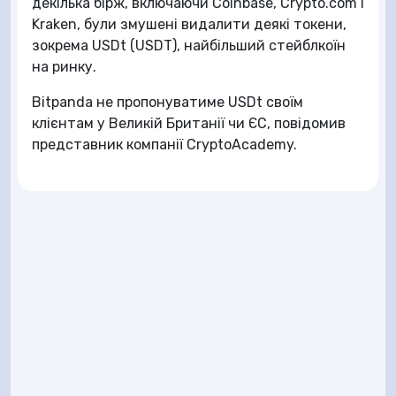
декілька бірж, включаючи Coinbase, Crypto.com і
Kraken, були змушені видалити деякі токени,
зокрема USDt (USDT), найбільший стейблкоїн
на ринку.
Bitpanda не пропонуватиме USDt своїм
клієнтам у Великій Британії чи ЄС, повідомив
представник компанії CryptoAcademy.