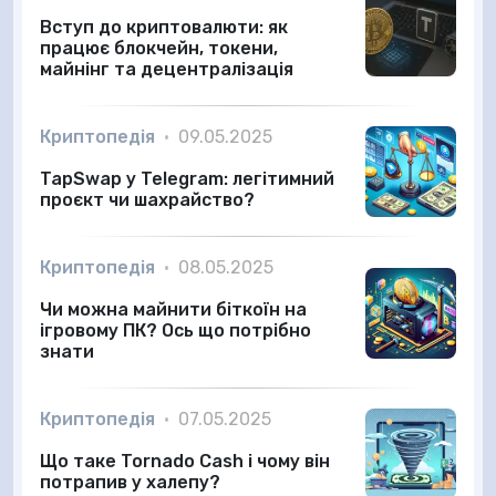
Вступ до криптовалюти: як
працює блокчейн, токени,
майнінг та децентралізація
Криптопедія
•
09.05.2025
TapSwap у Telegram: легітимний
проєкт чи шахрайство?
Криптопедія
•
08.05.2025
Чи можна майнити біткоїн на
ігровому ПК? Ось що потрібно
знати
Криптопедія
•
07.05.2025
Що таке Tornado Cash і чому він
потрапив у халепу?