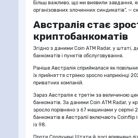
Більш важливо, що ми виявили завдання, я
організованих злочинних синдикатів”, — с
Австралія стає зро
криптобанкоматів
Згідно з даними Coin ATM Radar, у штаті, 
банкоматів і пунктів обслуговування.
Раніше Австралія сприймалася як повільн
їх прийняття стрімко зросло наприкінці 20
приватних компаній.
Зараз Австралія є третім за величиною це
банкоматів. За даними Coin ATM Radar, у к
зросло порівняно з 67 машинами у серпні 
банкоматів в Австралії включають Coinflip і
із 98.
Проте Сполучені Штати й досі впевнено лід