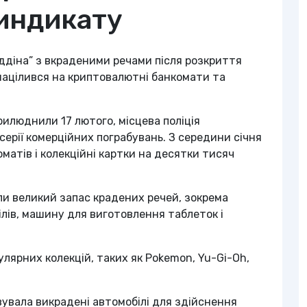
индикату
аддіна” з вкраденими речами після розкриття
націлився на криптовалютні банкомати та
прилюднили 17 лютого, місцева поліція
серії комерційних пограбувань. З середини січня
матів і колекційні картки на десятки тисяч
ли великий запас крадених речей, зокрема
ілів, машину для виготовлення таблеток і
лярних колекцій, таких як Pokemon, Yu-Gi-Oh,
увала викрадені автомобілі для здійснення