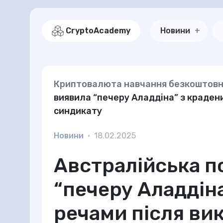
CryptoAcademy
Новини
Криптовалюта навчання безкоштов
виявила “печеру Аладдіна” з краден
синдикату
Новини
•
18.02.2025
Австралійська п
“печеру Аладдін
речами після ви