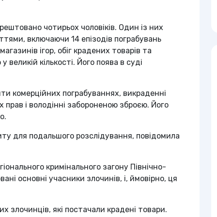
арештовано чотирьох чоловіків. Один із них
тями, включаючи 14 епізодів пограбувань
агазинів ігор, обіг крадених товарів та
 великій кількості. Його поява в суді
яти комерційних пограбуваннях, викраденні
х прав і володінні забороненою зброєю. Його
о.
питу для подальшого розслідування, повідомила
гіонального кримінального загону Північно-
ані основні учасники злочинів, і, ймовірно, ця
х злочинців, які постачали крадені товари.