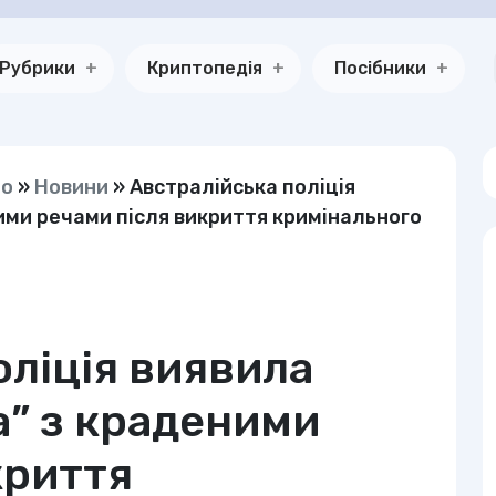
Рубрики
Криптопедія
Посібники
но
»
Новини
»
Австралійська поліція
ими речами після викриття кримінального
оліція виявила
а” з краденими
криття