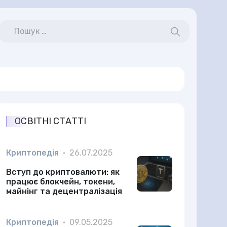
ОСВІТНІ СТАТТІ
Криптопедія
•
26.07.2025
Вступ до криптовалюти: як
працює блокчейн, токени,
майнінг та децентралізація
Криптопедія
•
09.05.2025