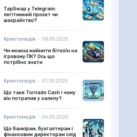
TapSwap у Telegram:
легітимний проєкт чи
шахрайство?
Криптопедія
•
08.05.2025
Чи можна майнити біткоїн на
ігровому ПК? Ось що
потрібно знати
Криптопедія
•
07.05.2025
Що таке Tornado Cash і чому
він потрапив у халепу?
Криптопедія
•
06.05.2025
Що банкірам, бухгалтерам і
фінансовим директорам слід