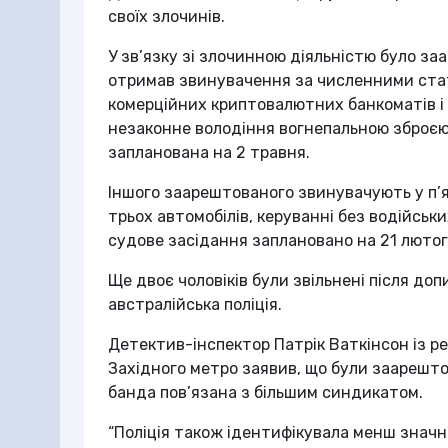
своїх злочинів.
У зв’язку зі злочинною діяльністю було за
отримав звинувачення за численними стат
комерційних криптовалютних банкоматів і м
незаконне володіння вогнепальною зброєю у
запланована на 2 травня.
Іншого заарештованого звинувачують у п’
трьох автомобілів, керуванні без водійськи
судове засідання заплановано на 21 лютог
Ще двоє чоловіків були звільнені після до
австралійська поліція.
Детектив-інспектор Патрік Ваткінсон із ре
Західного метро заявив, що були заарештов
банда пов’язана з більшим синдикатом.
“Поліція також ідентифікувала менш значни