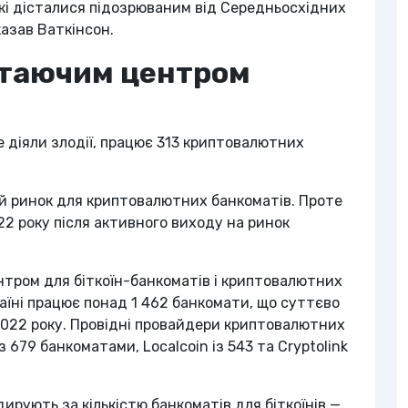
кі дісталися підозрюваним від Середньосхідних
казав Ваткінсон.
стаючим центром
де діяли злодії, працює 313 криптовалютних
ий ринок для криптовалютних банкоматів. Проте
22 року після активного виходу на ринок
нтром для біткоїн-банкоматів і криптовалютних
раїні працює понад 1 462 банкомати, що суттєво
2022 року. Провідні провайдери криптовалютних
з 679 банкоматами, Localcoin із 543 та Cryptolink
ирують за кількістю банкоматів для біткоїнів —