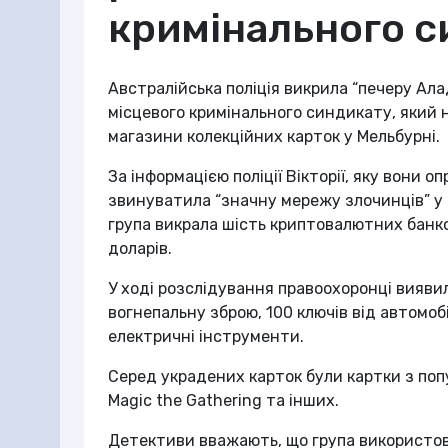
кримінального с
Австралійська поліція викрила “печеру Ал
місцевого кримінального синдикату, який 
магазини колекційних карток у Мельбурні.
За інформацією поліції Вікторії, яку вони о
звинуватила “значну мережу злочинців” у 
група викрала шість криптовалютних банко
доларів.
У ході розслідування правоохоронці вияви
вогнепальну зброю, 100 ключів від автомоб
електричні інструменти.
Серед украдених карток були картки з попу
Magic the Gathering та інших.
Детективи вважають, що група використов