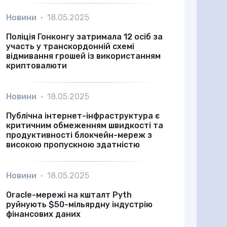
Новини
•
18.05.2025
Поліція Гонконгу затримала 12 осіб за
участь у транскордонній схемі
відмивання грошей із використанням
криптовалюти
Новини
•
18.05.2025
Публічна інтернет-інфраструктура є
критичним обмеженням швидкості та
продуктивності блокчейн-мереж з
високою пропускною здатністю
Новини
•
18.05.2025
Oracle-мережі на кшталт Pyth
руйнують $50-мільярдну індустрію
фінансових даних