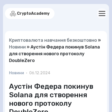
CryptoAcademy
Криптовалюта навчання безкоштовно
»
Новини
»
Аустін Федера покинув Solana
для створення нового протоколу
DoubleZero
Новини
•
06.12.2024
Аустін Федера покинув
Solana для створення
нового протоколу
DoubleZero