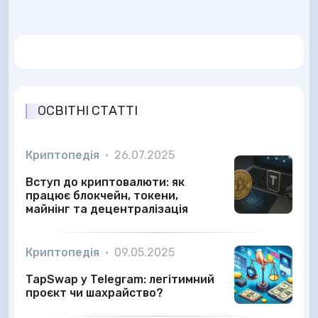
ОСВІТНІ СТАТТІ
Криптопедія
•
26.07.2025
Вступ до криптовалюти: як
працює блокчейн, токени,
майнінг та децентралізація
Криптопедія
•
09.05.2025
TapSwap у Telegram: легітимний
проєкт чи шахрайство?