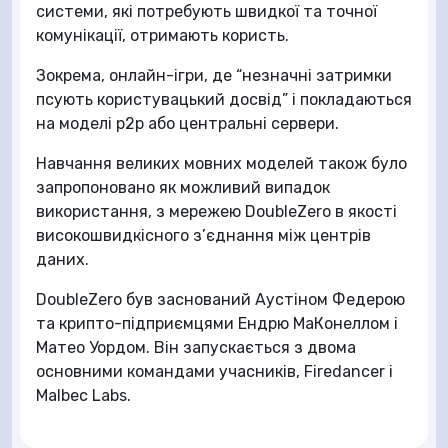
системи, які потребують швидкої та точної
комунікації, отримають користь.
Зокрема, онлайн-ігри, де “незначні затримки
псують користувацький досвід” і покладаються
на моделі p2p або центральні сервери.
Навчання великих мовних моделей також було
запропоновано як можливий випадок
використання, з мережею DoubleZero в якості
високошвидкісного з’єднання між центрів
даних.
DoubleZero був заснований Аустіном Федерою
та крипто-підприємцями Ендрю МаКонеллом і
Матео Уордом. Він запускається з двома
основними командами учасників, Firedancer і
Malbec Labs.