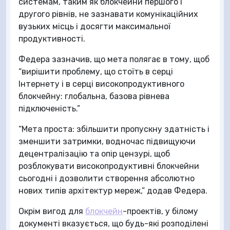
системам, таким як блокчейни першого і
другого рівнів, не зазнавати комунікаційних
вузьких місць і досягти максимальної
продуктивності.
Федера зазначив, що мета полягає в тому, щоб
“вирішити проблему, що стоїть в серці
Інтернету і в серці високопродуктивного
блокчейну: глобальна, базова рівнева
підключеність.”
“Мета проста: збільшити пропускну здатність і
зменшити затримки, водночас підвищуючи
децентралізацію та опір цензурі, щоб
розблокувати високопродуктивні блокчейни
сьогодні і дозволити створення абсолютно
нових типів архітектур мереж,” додав Федера.
Окрім вигод для
блокчейн
-проектів, у білому
документі вказується, що будь-які розподілені