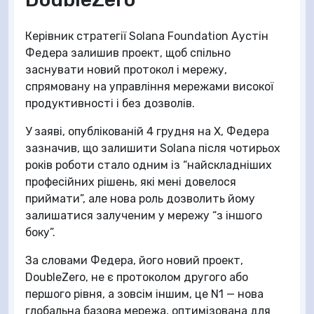
Керівник стратегії Solana Foundation Аустін
Федера залишив проект, щоб спільно
заснувати новий протокол і мережу,
спрямовану на управління мережами високої
продуктивності і без дозволів.
У заяві, опублікованій 4 грудня на X, Федера
зазначив, що залишити Solana після чотирьох
років роботи стало одним із “найскладніших
професійних рішень, які мені довелося
приймати”, але нова роль дозволить йому
залишатися залученим у мережу “з іншого
боку”.
За словами Федера, його новий проект,
DoubleZero, не є протоколом другого або
першого рівня, а зовсім іншим, це N1 — нова
глобальна базова мережа, оптимізована для