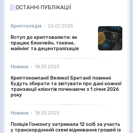
ОСТАННІ ПУБЛІКАЦІЇ
Криптопедія
•
26.07.2025
Вступ до криптовалюти: як
працює блокчейн, токени,
майнінг та децентралізація
Новини
•
18.05.2025
Криптокомпанії Великої Британії повинні
будуть збирати та звітувати про дані кожної
транзакції клієнтів починаючи з 1 січня 2026
року
Новини
•
18.05.2025
Поліція Гонконгу затримала 12 осіб за участь
у транскордонній схемі відмивання грошей із