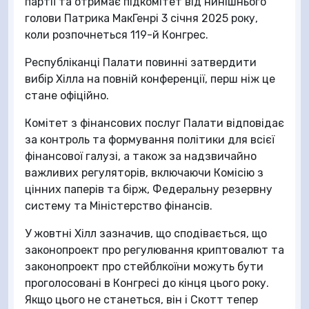
партії та отримає підкомітет від нинішнього
голови Патрика МакГенрі 3 січня 2025 року,
коли розпочнеться 119-й Конгрес.
Республіканці Палати повинні затвердити
вибір Хілла на повній конференції, перш ніж це
стане офіційно.
Комітет з фінансових послуг Палати відповідає
за контроль та формування політики для всієї
фінансової галузі, а також за надзвичайно
важливих регуляторів, включаючи Комісію з
цінних паперів та бірж, Федеральну резервну
систему та Міністерство фінансів.
У жовтні Хілл зазначив, що сподівається, що
законопроект про регулювання криптовалют та
законопроект про стейблкоїни можуть бути
проголосовані в Конгресі до кінця цього року.
Якщо цього не станеться, він і Скотт тепер