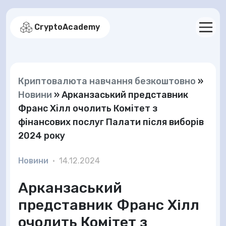
CryptoAcademy
Криптовалюта навчання безкоштовно
»
Новини
»
Арканзаський представник
Франс Хілл очолить Комітет з
фінансових послуг Палати після виборів
2024 року
Новини
•
14.12.2024
Арканзаський
представник Франс Хілл
очолить Комітет з