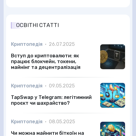
ОСВІТНІ СТАТТІ
Криптопедія
•
26.07.2025
Вступ до криптовалюти: як
працює блокчейн, токени,
майнінг та децентралізація
Криптопедія
•
09.05.2025
TapSwap у Telegram: легітимний
проєкт чи шахрайство?
Криптопедія
•
08.05.2025
Чи можна майнити біткоїн на