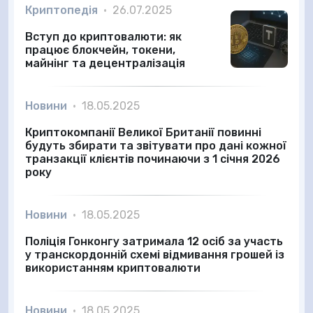
Криптопедія
•
26.07.2025
Вступ до криптовалюти: як
працює блокчейн, токени,
майнінг та децентралізація
Новини
•
18.05.2025
Криптокомпанії Великої Британії повинні
будуть збирати та звітувати про дані кожної
транзакції клієнтів починаючи з 1 січня 2026
року
Новини
•
18.05.2025
Поліція Гонконгу затримала 12 осіб за участь
у транскордонній схемі відмивання грошей із
використанням криптовалюти
Новини
•
18.05.2025