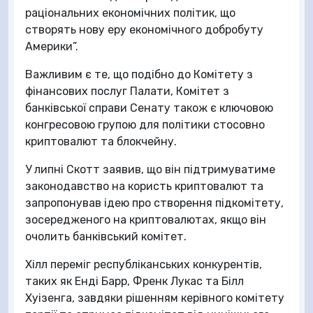
раціональних економічних політик, що
створять нову еру економічного добробуту
Америки”.
Важливим є те, що подібно до Комітету з
фінансових послуг Палати, Комітет з
банківської справи Сенату також є ключовою
конгресовою групою для політики стосовно
криптовалют та блокчейну.
У липні Скотт заявив, що він підтримуватиме
законодавство на користь криптовалют та
запропонував ідею про створення підкомітету,
зосередженого на криптовалютах, якщо він
очолить банківський комітет.
Хілл переміг республіканських конкурентів,
таких як Енді Барр, Френк Лукас та Білл
Хуізенга, завдяки рішенням керівного комітету