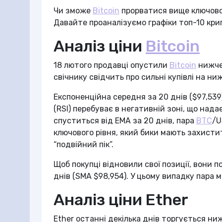
Чи зможе
Bitcoin
прорватися вище ключовог
Давайте проаналізуємо графіки топ-10 кри
Аналіз ціни
Bitcoin
18 лютого продавці опустили
Bitcoin
нижче 
свічнику свідчить про сильні купівлі на ни
Експоненційна середня за 20 днів ($97,539
(RSI) перебуває в негативній зоні, що над
спуститься від EMA за 20 днів, пара
BTC
/U
ключового рівня, який бики мають захисти
“подвійний пік”.
Щоб покупці відновили свої позиції, вони п
днів (SMA $98,954). У цьому випадку пара м
Аналіз ціни Ether
Ether останні декілька днів торгується ни