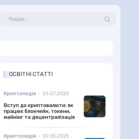
ОСВІТНІ СТАТТІ
Криптопедія
•
26.07.2025
Вступ до криптовалюти: як
працює блокчейн, токени,
майнінг та децентралізація
Криптопедія
•
09.05.2025