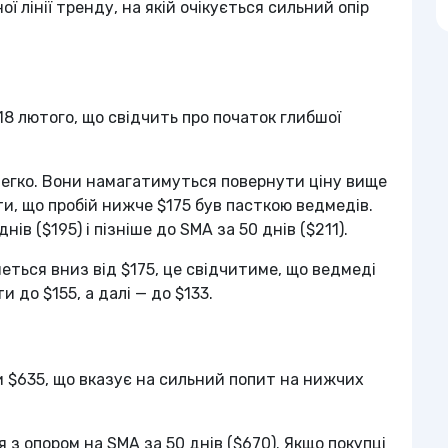
ї лінії тренду, на якій очікується сильний опір
18 лютого, що свідчить про початок глибшої
легко. Вони намагатимуться повернути ціну вище
ти, що пробій нижче $175 був пасткою ведмедів.
в ($195) і пізніше до SMA за 50 днів ($211).
еться вниз від $175, це свідчитиме, що ведмеді
 до $155, а далі — до $133.
 $635, що вказує на сильний попит на нижчих
 з опором на SMA за 50 днів ($670). Якщо покупці