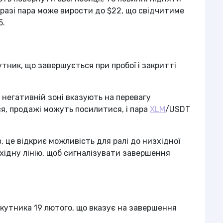
у разі пара може вирости до $22, що свідчитиме
5.
ник, що завершується при пробої і закритті
в негативній зоні вказують на перевагу
ся, продажі можуть посилитися, і пара
XLM
/USDT
.
, це відкриє можливість для ралі до низхідної
зхідну лінію, щоб сигналізувати завершення
кутника 19 лютого, що вказує на завершення