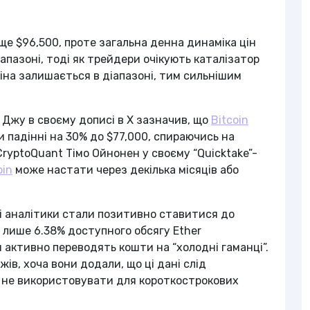
е $96,500, проте загальна денна динаміка цін
апазоні, тоді як трейдери очікують каталізатор
іна залишається в діапазоні, тим сильнішим
 Джу в своєму дописі в X зазначив, що
Bitcoin
и падінні на 30% до $77,000, спираючись на
CryptoQuant Тімо Ойнонен у своєму “Quicktake”-
oin
може настати через декілька місяців або
і аналітики стали позитивно ставитися до
 лише 6.38% доступного обсягу Ether
 активно переводять кошти на “холодні гаманці”.
в, хоча вони додали, що ці дані слід
а не використовувати для короткострокових