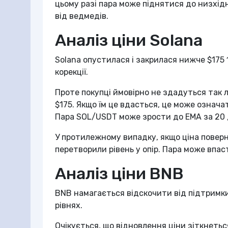
цьому разі пара може піднятися до низхідно
від ведмедів.
Аналіз ціни Solana
Solana опустилася і закрилася нижче $175 
корекції.
Проте покупці ймовірно не здадуться так 
$175. Якщо їм це вдасться, це може означа
Пара SOL/USDT може зрости до EMA за 20 дні
У протилежному випадку, якщо ціна поверн
перетворили рівень у опір. Пара може впасти
Аналіз ціни BNB
BNB намагається відскочити від підтримки
рівнях.
Очікується, що відновлення ціни зіткнеться