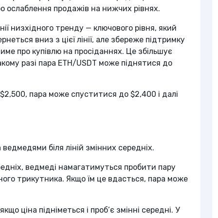
ро ослаблення продажів на нижчих рівнях.
нії низхідного тренду — ключового рівня, який
неться вниз з цієї лінії, але збереже підтримку
тиме про купівлю на просіданнях. Це збільшує
такому разі пара ETH/USDT може піднятися до
$2,500, пара може спуститися до $2,400 і далі
ведмедями біля ліній змінних середніх.
редніх, ведмеді намагатимуться пробити пару
ого трикутника. Якщо їм це вдасться, пара може
що ціна підніметься і проб’є змінні середні. У