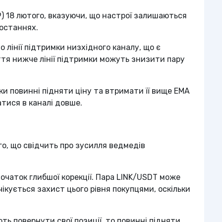
9) 18 лютого, вказуючи, що настрої залишаються
останнях.
 лінії підтримки низхідного каналу, що є
ття нижче лінії підтримки можуть знизити пару
ки повинні підняти ціну та втримати її вище EMA
атися в каналі довше.
ого, що свідчить про зусилля ведмедів
очаток глибшої корекції. Пара LINK/USDT може
чікується захист цього рівня покупцями, оскільки
ь повернути свої позиції, то повинні підняти