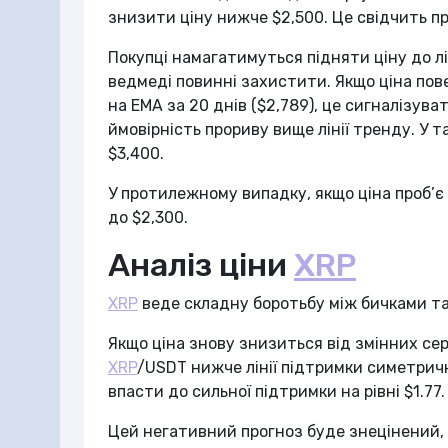
знизити ціну нижче $2,500. Це свідчить п
Покупці намагатимуться підняти ціну до лі
ведмеді повинні захистити. Якщо ціна повер
на EMA за 20 днів ($2,789), це сигналізува
ймовірність прориву вище лінії тренду. У 
$3,400.
У протилежному випадку, якщо ціна проб’є 
до $2,300.
Аналіз ціни
XRP
XRP
веде складну боротьбу між бичками та 
Якщо ціна знову знизиться від змінних се
XRP
/USDT нижче лінії підтримки симетричн
впасти до сильної підтримки на рівні $1.77.
Цей негативний прогноз буде знецінений, як