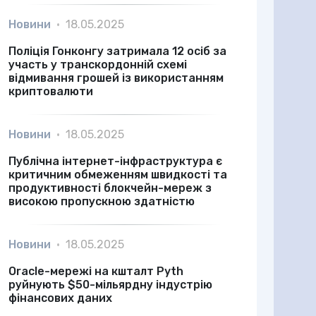
Новини
•
18.05.2025
Поліція Гонконгу затримала 12 осіб за
участь у транскордонній схемі
відмивання грошей із використанням
криптовалюти
Новини
•
18.05.2025
Публічна інтернет-інфраструктура є
критичним обмеженням швидкості та
продуктивності блокчейн-мереж з
високою пропускною здатністю
Новини
•
18.05.2025
Oracle-мережі на кшталт Pyth
руйнують $50-мільярдну індустрію
фінансових даних