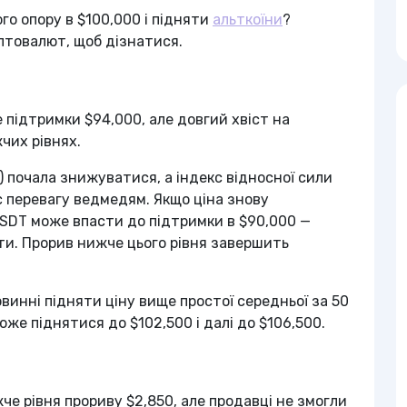
о опору в $100,000 і підняти
альткоїни
?
птовалют, щоб дізнатися.
підтримки $94,000, але довгий хвіст на
жчих рівнях.
) почала знижуватися, а індекс відносної сили
ає перевагу ведмедям. Якщо ціна знову
SDT може впасти до підтримки в $90,000 —
ти. Прорив нижче цього рівня завершить
овинні підняти ціну вище простої середньої за 50
оже піднятися до $102,500 і далі до $106,500.
жче рівня прориву $2,850, але продавці не змогли