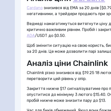
Cardano
знизився від EMA за 20 днів ($0.7
негативними, а трейдери продають при зр
Ведмеді намагатимуться витягнути ціну до
критично важливим рівнем. Пробій і закри
ADA
/USDT до $0.50.
Щоб змінити ситуацію на свою користь, би
за 20 днів. Це може дозволити парі залиш
Аналіз ціни Chainlink
Chainlink різко знизився від $19.25 18 лют
перетворити цей рівень у опір.
Закриття нижче $17 сигналізуватиме про п
опуститися до мінімуму 3 лютого $15.40. О
пробій нижче може знизити пару до $13.
Час для биків обмежений. Якщо вони бажают