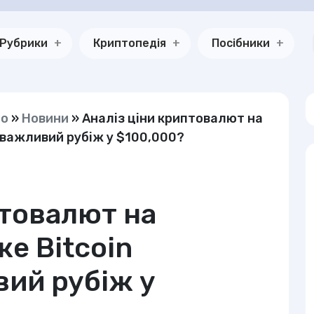
Рубрики
Криптопедія
Посібники
но
»
Новини
»
Аналіз ціни криптовалют на
и важливий рубіж у $100,000?
птовалют на
же Bitcoin
ий рубіж у