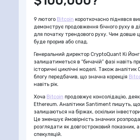
$100,000?
9 лютого
Bitcoin
короткочасно піднявся вищ
демонструє продовження бічного руху в ді
для початку трендового руху. Чим довше ц
буде прорив або спад.
Генеральний директор CryptoQuant Кі Йонг
залишатиметься в “бичачій” фазі навіть пр
історичні циклічні моделі. Також аналітик 
блогу передбачив, що значна корекція
Bitc
навіть рік.
Хоча
Bitcoin
продовжує консолідацію, деяк
Ethereum. Аналітики Santiment пишуть, що
залишаються на біржах, оскільки інвестори
Це зменшує ймовірність значних розпродажі
розглядати як довгостроковий показник, 
спекуляцій.