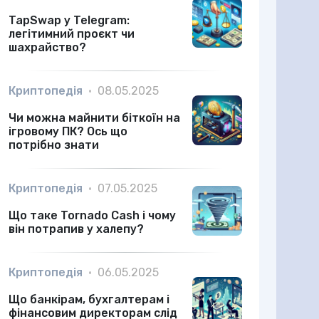
TapSwap у Telegram:
легітимний проєкт чи
шахрайство?
Криптопедія
•
08.05.2025
Чи можна майнити біткоїн на
ігровому ПК? Ось що
потрібно знати
Криптопедія
•
07.05.2025
Що таке Tornado Cash і чому
він потрапив у халепу?
Криптопедія
•
06.05.2025
Що банкірам, бухгалтерам і
фінансовим директорам слід