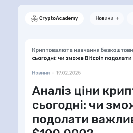
CryptoAcademy
Новини
Криптовалюта навчання безкоштов
сьогодні: чи зможе Bitcoin подолат
Новини
•
19.02.2025
Аналіз ціни кри
сьогодні: чи змо
подолати важлив