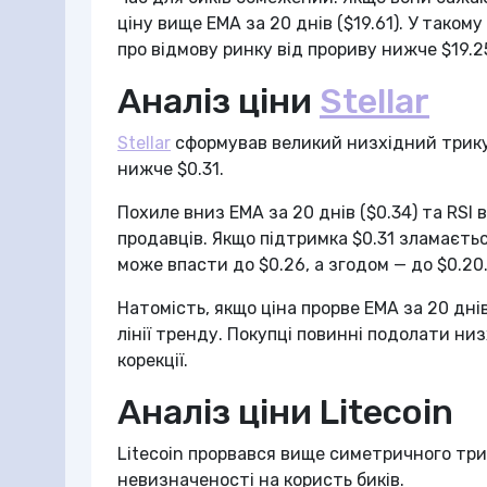
ціну вище EMA за 20 днів ($19.61). У таком
про відмову ринку від прориву нижче $19.2
Аналіз ціни
Stellar
Stellar
сформував великий низхідний трикут
нижче $0.31.
Похиле вниз EMA за 20 днів ($0.34) та RSI 
продавців. Якщо підтримка $0.31 зламаєть
може впасти до $0.26, а згодом — до $0.20
Натомість, якщо ціна прорве EMA за 20 днів
лінії тренду. Покупці повинні подолати ни
корекції.
Аналіз ціни Litecoin
Litecoin прорвався вище симетричного три
невизначеності на користь биків.