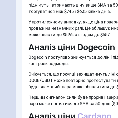
піднімуть і втримають ціну вище SMA за 5
торгуватися між $745 і $635 кілька днів.
У протилежному випадку, якщо ціна поверн
продаж на незначних ралі. Це збільшує ймо
може впасти до $596, а згодом до $557.
Аналіз ціни Dogecoin
Dogecoin поступово знижується до лінії пі
контроль ведмедів.
Очікується, що покупці захищатимуть ліні
DOGE/USDT може повторно протестувати вн
буде зламаний, пара може обвалитися до $
Першим сигналом сили буде прорив і закрит
пара може піднятися до SMA за 50 днів ($0.
Аналіз ціни
Cardano