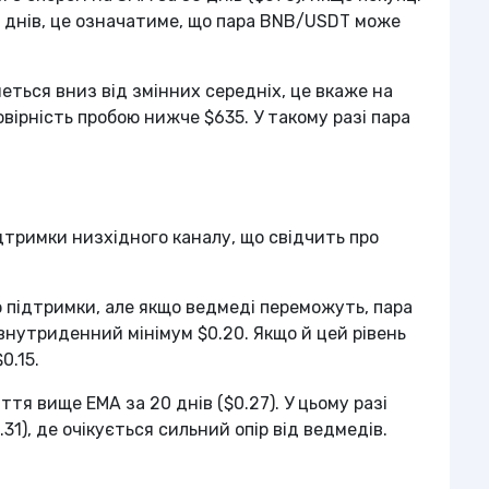
0 днів, це означатиме, що пара BNB/USDT може
еться вниз від змінних середніх, це вкаже на
вірність пробою нижче $635. У такому разі пара
дтримки низхідного каналу, що свідчить про
ю підтримки, але якщо ведмеді переможуть, пара
утриденний мінімум $0.20. Якщо й цей рівень
0.15.
тя вище EMA за 20 днів ($0.27). У цьому разі
31), де очікується сильний опір від ведмедів.