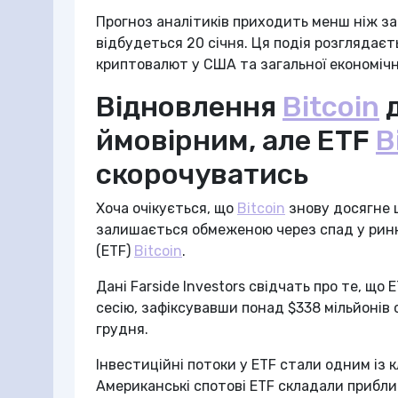
Прогноз аналітиків приходить менш ніж за 
відбудеться 20 січня. Ця подія розглядає
криптовалют у США та загальної економічно
Відновлення
Bitcoin
д
ймовірним, але ETF
B
скорочуватись
Хоча очікується, що
Bitcoin
знову досягне 
залишається обмеженою через спад у ринк
(ETF)
Bitcoin
.
Дані Farside Investors свідчать про те, що 
сесію, зафіксувавши понад $338 мільйонів 
грудня.
Інвестиційні потоки у ETF стали одним із
Американські спотові ETF складали прибли