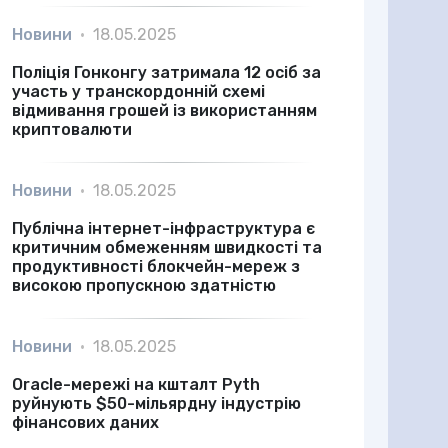
Новини
•
18.05.2025
Поліція Гонконгу затримала 12 осіб за
участь у транскордонній схемі
відмивання грошей із використанням
криптовалюти
Новини
•
18.05.2025
Публічна інтернет-інфраструктура є
критичним обмеженням швидкості та
продуктивності блокчейн-мереж з
високою пропускною здатністю
Новини
•
18.05.2025
Oracle-мережі на кшталт Pyth
руйнують $50-мільярдну індустрію
фінансових даних