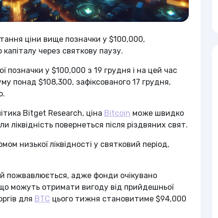
тання ціни вище позначки у $100,000,
 капіталу через святкову паузу.
 позначки у $100,000 з 19 грудня і на цей час
му понад $108,300, зафіксованого 17 грудня,
o.
ітика Bitget Research, ціна
Bitcoin
може швидко
и ліквідність повернеться після різдвяних свят.
мом низької ліквідності у святковий період,
ай пожвавлюється, адже фонди очікувано
 що можуть отримати вигоду від прийдешньої
оргів для
BTC
цього тижня становитиме $94,000