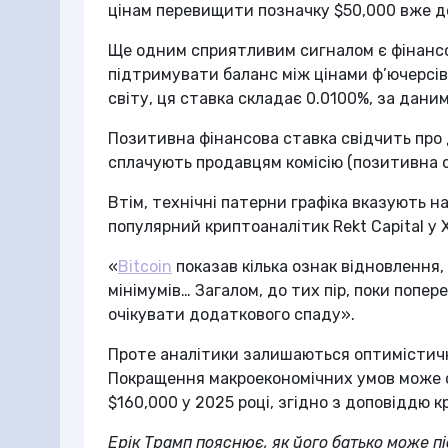
цінам перевищити позначку $50,000 вже до
Ще одним сприятливим сигналом є фінанс
підтримувати баланс між цінами ф’ючерсів 
світу, ця ставка складає 0.0100%, за даним
Позитивна фінансова ставка свідчить про д
сплачують продавцям комісію (позитивна с
Втім, технічні патерни графіка вказують 
популярний криптоаналітик Rekt Capital у X
«
Bitcoin
показав кілька ознак відновлення,
мінімумів… Загалом, до тих пір, поки попер
очікувати додаткового спаду».
Проте аналітики залишаються оптимістич
Покращення макроекономічних умов може
$160,000 у 2025 році, згідно з доповіддю 
Ерік Трамп пояснює, як його батько може п