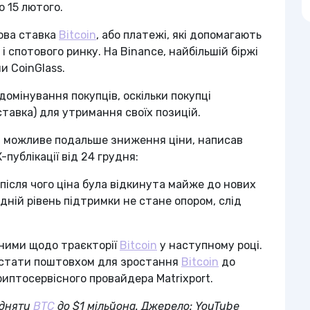
 15 лютого.
ова ставка
Bitcoin
, або платежі, які допомагають
і спотового ринку. На Binance, найбільшій біржі
и CoinGlass.
омінування покупців, оскільки покупці
тавка) для утримання своїх позицій.
на можливе подальше зниження ціни, написав
-публікації від 24 грудня:
 після чого ціна була відкинута майже до нових
едній рівень підтримки не стане опором, слід
ними щодо траєкторії
Bitcoin
у наступному році.
 стати поштовхом для зростання
Bitcoin
до
криптосервісного провайдера Matrixport.
ідняти
BTC
до $1 мільйона. Джерело: YouTube