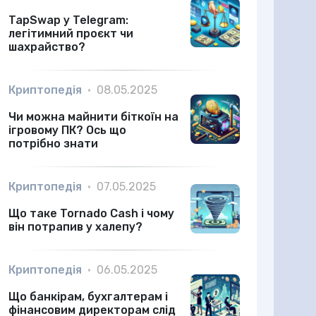
TapSwap у Telegram:
легітимний проєкт чи
шахрайство?
Криптопедія
•
08.05.2025
Чи можна майнити біткоїн на
ігровому ПК? Ось що
потрібно знати
Криптопедія
•
07.05.2025
Що таке Tornado Cash і чому
він потрапив у халепу?
Криптопедія
•
06.05.2025
Що банкірам, бухгалтерам і
фінансовим директорам слід