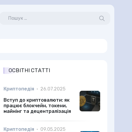
ОСВІТНІ СТАТТІ
Криптопедія
•
26.07.2025
Вступ до криптовалюти: як
працює блокчейн, токени,
майнінг та децентралізація
Криптопедія
•
09.05.2025