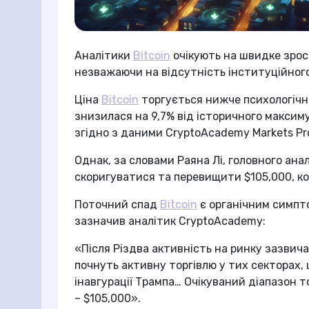
Аналітики
Bitcoin
очікують на швидке зрос
незважаючи на відсутність інституційного
Ціна
Bitcoin
торгується нижче психологічної
знизилася на 9,7% від історичного максиму
згідно з даними CryptoAcademy Markets Pr
Однак, за словами Раяна Лі, головного анал
скоригуватися та перевищити $105,000, кол
Поточний спад
Bitcoin
є органічним симпто
зазначив аналітик CryptoAcademy:
«Після Різдва активність на ринку зазвич
почнуть активну торгівлю у тих секторах,
інавгурації Трампа… Очікуваний діапазон т
– $105,000».