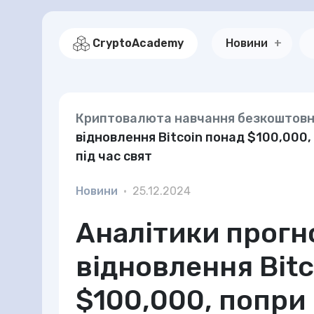
CryptoAcademy
Новини
Криптовалюта навчання безкоштов
відновлення Bitcoin понад $100,000, 
під час свят
Новини
•
25.12.2024
Аналітики прог
відновлення Bitc
$100,000, попри 