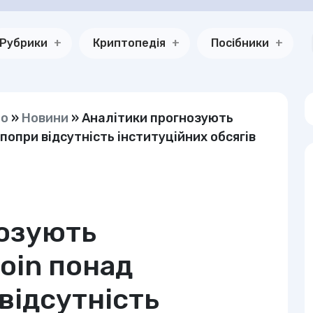
Рубрики
Криптопедія
Посібники
но
»
Новини
»
Аналітики прогнозують
попри відсутність інституційних обсягів
нозують
oin понад
відсутність