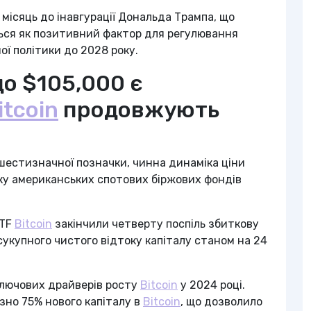
місяць до інавгурації Дональда Трампа, що
ться як позитивний фактор для регулювання
ї політики до 2028 року.
о $105,000 є
itcoin
продовжують
шестизначної позначки, чинна динаміка ціни
у американських спотових біржових фондів
ETF
Bitcoin
закінчили четверту поспіль збиткову
сукупного чистого відтоку капіталу станом на 24
 ключових драйверів росту
Bitcoin
у 2024 році.
зно 75% нового капіталу в
Bitcoin
, що дозволило